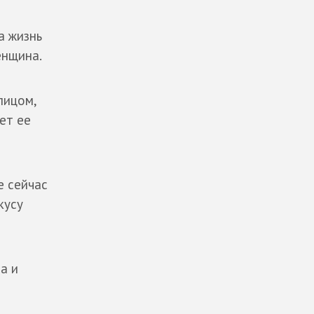
а жизнь
енщина.
лицом,
ет ее
е сейчас
кусу
на и