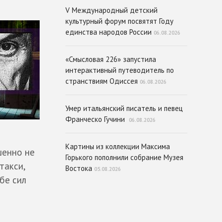
V Международный детский
культурный форум посвятят Году
единства народов России
06.08.2026
«Смысловая 226» запустила
интерактивный путеводитель по
странствиям Одиссея
06.08.2026
Умер итальянский писатель и певец
Франческо Гучини
06.08.2026
Картины из коллекции Максима
шенно не
Горького пополнили собрание Музея
такси,
Востока
05.08.2026
бе сил