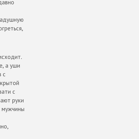
давно
 радушную
огреться,
исходит.
е, а уши
 с
ткрытой
вати с
кают руки
и мужчины
но,