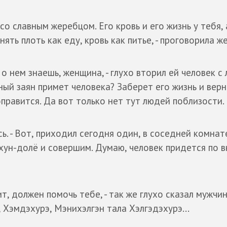
со славным жеребцом. Его кровь и его жизнь у тебя, 
ять плоть как еду, кровь как питье, - проговорила ж
о нем знаешь, женщина, - глухо вторил ей человек с 
ый заян примет человека? Заберет его жизнь и верн
оправится. Да вот только нет тут людей поблизости.
ь. - Вот, приходил сегодня один, в соседней комнат
 хун-долё и совершим. Думаю, человек придется по в
чит, должен помочь тебе, - так же глухо сказал мужчи
 Хэмдэхурэ, Мэнихэлгэн тала Хэлгэдэхурэ...