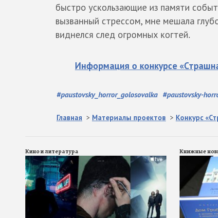
быстро ускользающие из памяти событи
вызванный стрессом, мне мешала глубо
виднелся след огромных когтей.
Информация о конкурсе «Страшна
#
paustovsky_horror_golosovalka
#
paustovsky-horr
Главная
>
Материалы проектов
>
Конкурс «С
Кино и литература
Книжные нов