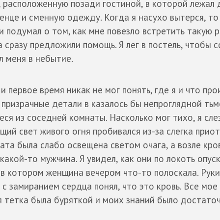
 расположенную позади гостиной, в которой лежал 
нце и сменную одежду. Когда я насухо вытерся, то
, и подумал о том, как мне повезло встретить такую
а сразу предложили помощь. Я лег в постель, чтобы с
л меня в небытие.
 первое время никак не мог понять, где я и что про
 призрачные детали в казалось бы непроглядной тьм
ся из соседней комнаты. Насколько мог тихо, я слез
щий свет живого огня пробивался из-за слегка прио
мната была слабо освещена светом очага, а возле кро
какой-то мужчина. Я увидел, как они по локоть опус
, в котором женщина вечером что-то полоскала. Рук
я с замиранием сердца понял, что это кровь. Все мое
оя тетка была буряткой и моих знаний было достаточ