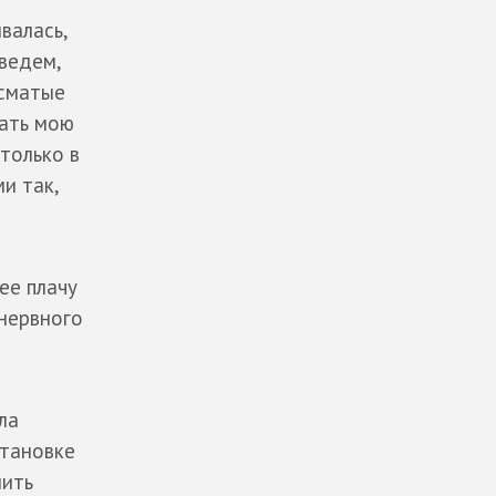
валась,
ведем,
осматые
вать мою
 только в
и так,
ее плачу
 нервного
ла
становке
нить