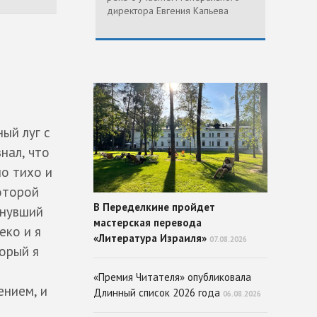
директора Евгения Капьева
ый луг с
нал, что
ло тихо и
которой
В Переделкине пройдет
гнувший
мастерская перевода
еко и я
«Литература Израиля»
07.08.2026
орый я
«Премия Читателя» опубликовала
ением, и
Длинный список 2026 года
06.08.2026