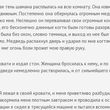
ная тень шамана расплылась на всю комнату. Она изви
одвижным. Постепенно она обернулась огромным мед
 ко мне. Неспешно он переваливал свои огромные к
, его бесконечно длинные когти были готовы разор
 была без окон, словно темница, и выход из нее был
ыло. Медведь распахнул дверь и ударил по мне когтям
е миг огонь боли прожег мою правую руку.
вати и издал стон. Женщина бросилась к нему, и по 
медведя немедленно растворилась, и от сильнейшего
 Я лежал в своей кровати, и меня приветливо разбуди
накормила меня плотным завтраком и проводила к о
ации я сидел в трясущейся машине и пытался вспом