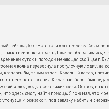
ый пейзаж. До самого горизонта зеленел бесконечн
 только невысокая трава. Даже не оборачиваясь, я з
о временем суток и погодой меняющая свой цвет. Бы
Огромная волна перевернула прогулочную лодку, на 
м, казалось бы, ясным утром. Коварный ветер, насти
что от него нет спасения. К счастью, берег был недал
жуткий холод воды обездвижил меня. Остров, на кот
н, что здесь смогу найти помощь. Я понимал, что мое
с утонувшим рюкзаком, под завязку набитым снаряж