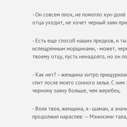
- Он совсем плох, не помогло хун-долё 
отца уходит, не хочет черный заян прин
- Есть еще способ наших предков, и ты 
испещрённым морщинами, - может, черн
твоему отцу, пусть ненадолго, но он п
- Как нет? – женщина хитро прищурилас
спит после моего сонного зелья. С ним
черному заяну больше, чем жеребец.
- Воля твоя, женщина, я - шаман, а зна
продолжил нараспев: — Мэнихэми тала,