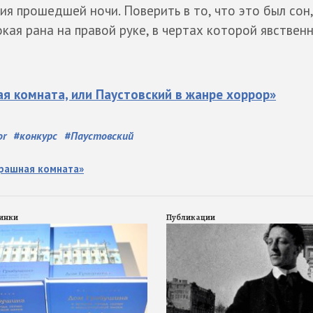
я прошедшей ночи. Поверить в то, что это был сон,
кая рана на правой руке, в чертах которой явствен
я комната, или Паустовский в жанре хоррор»
or
#
конкурс
#
Паустовский
трашная комната»
инки
Публикации