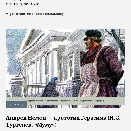
странно, реально
#
прототипы
#
в помощь школьнику
02.02.2026
Андрей Немой — прототип Герасима (И.С.
Тургенев, «Муму»)