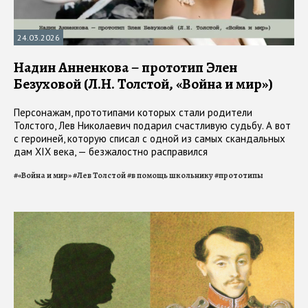
24.03.2026
Надин Анненкова – прототип Элен
Безуховой (Л.Н. Толстой, «Война и мир»)
Персонажам, прототипами которых стали родители
Толстого, Лев Николаевич подарил счастливую судьбу. А вот
с героиней, которую списал с одной из самых скандальных
дам XIX века, — безжалостно расправился
#
«Война и мир»
#
Лев Толстой
#
в помощь школьнику
#
прототипы