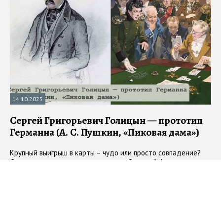
14.10.2025
Сергей Григорьевич Голицын — прототип
Германна (А. С. Пушкин, «Пиковая дама»)
Крупный выигрыш в карты – чудо или просто совпадение?
Судить можно по-разному, но петербургский франт по
фамилии Голицын однозначно проголосовал бы за первый
вариант
#
прототипы
#
Пиковая дама
#
Пушкин