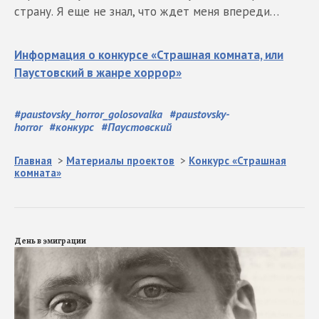
страну. Я еще не знал, что ждет меня впереди…
Информация о конкурсе «Страшная комната, или
Паустовский в жанре хоррор»
#
paustovsky_horror_golosovalka
#
paustovsky-
horror
#
конкурс
#
Паустовский
Главная
>
Материалы проектов
>
Конкурс «Страшная
комната»
День в эмиграции