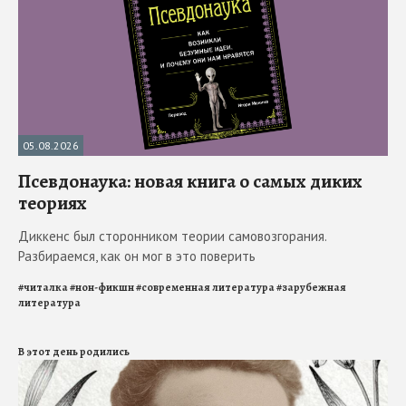
05.08.2026
Псевдонаука: новая книга о самых диких
теориях
Диккенс был сторонником теории самовозгорания.
Разбираемся, как он мог в это поверить
#
читалка
#
нон-фикшн
#
современная литература
#
зарубежная
литература
В этот день родились