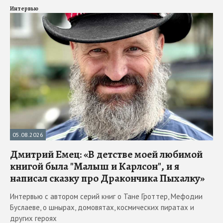
Интервью
05.08.2026
Дмитрий Емец: «В детстве моей любимой
книгой была "Малыш и Карлсон", и я
написал сказку про Дракончика Пыхалку»
Интервью с автором серий книг о Тане Гроттер, Мефодии
Буслаеве, о шнырах, домовятах, космических пиратах и
других героях