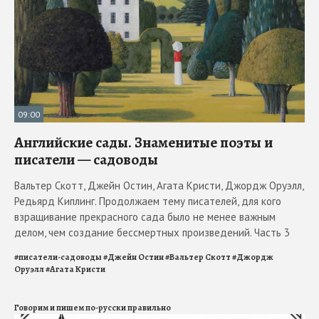
09:00
Английские сады. Знаменитые поэты и
писатели — садоводы
Вальтер Скотт, Джейн Остин, Агата Кристи, Джордж Оруэлл,
Редьярд Киплинг. Продолжаем тему писателей, для кого
взращивание прекрасного сада было не менее важным
делом, чем создание бессмертных произведений. Часть 3
#
писатели-садоводы
#
Джейн Остин
#
Вальтер Скотт
#
Джордж
Оруэлл
#
Агата Кристи
Говорим и пишем по-русски правильно