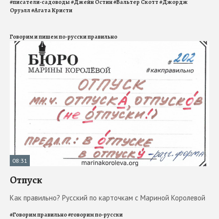
#
писатели-садоводы
#
Джейн Остин
#
Вальтер Скотт
#
Джордж
Оруэлл
#
Агата Кристи
Говорим и пишем по-русски правильно
08:31
Отпуск
Как правильно? Русский по карточкам с Мариной Королевой
#
Говорим правильно
#
говорим по-русски