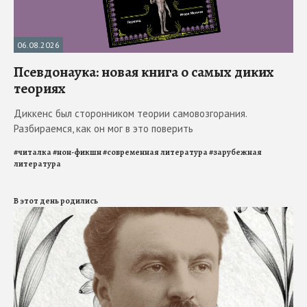
06.08.2026
Псевдонаука: новая книга о самых диких
теориях
Диккенс был сторонником теории самовозгорания.
Разбираемся, как он мог в это поверить
#
читалка
#
нон-фикшн
#
современная литература
#
зарубежная
литература
В этот день родились