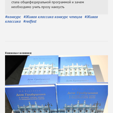
#
конкурс
#
Живая классика конкурс чтецов
#
Живая
классика
#
redfest
Книжные новинки