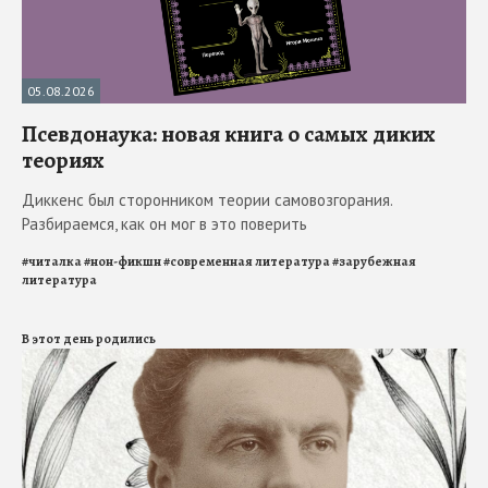
05.08.2026
Псевдонаука: новая книга о самых диких
теориях
Диккенс был сторонником теории самовозгорания.
Разбираемся, как он мог в это поверить
#
читалка
#
нон-фикшн
#
современная литература
#
зарубежная
литература
В этот день родились