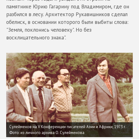
памятнике Юрию Гагарину под Владимиром, где он
разбился в лесу. Архитектор Рукавишников сделал
обелиск, в основании которого были выбиты слова:
"Земля, поклонись человеку". Но без
восклицательного знака".
Сулейменов на V Конференции писателей Азии и Африки, 1973 г.
Фото: из личного архива О. Сулейменова