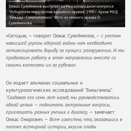
Олжас Сулейменов выступает на Международном конгрессе
"Избиратели мира против ядерного оружия", 1990 г. Архив МАД
"Невада - Семипалатинск". Фото: из личного архива О.
Сулейменова
«Сегодня, — говорит Олжас Сулейменов, —
с учетом
нависшей угрозы ядерной войны нам необходимо
активизировать борьбу за процесс разоружения. И мы
продолжим работу в этом направлении вместе со
своими коллегами из-за рубежа»
.
Он издает альманах социальных и
культурологических исследований "Бильгамеш".
"Создавая его семь лет назад, мы руководствовались
одной целью — поднимать актуальные вопросы,
приглашать разных ученых к диалогу,
— замечает
Олжас Омарович. —
Всем известно, что, оказавшись в
потоке всемирной истории, вкусив плоды