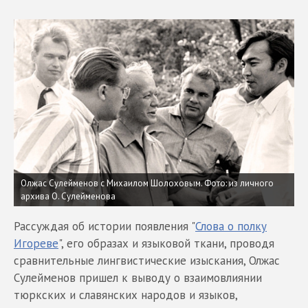
Олжас Сулейменов с Михаилом Шолоховым. Фото: из личного
архива О. Сулейменова
Рассуждая об истории появления "
Слова о полку
Игореве
", его образах и языковой ткани, проводя
сравнительные лингвистические изыскания, Олжас
Сулейменов пришел к выводу о взаимовлиянии
тюркских и славянских народов и языков,