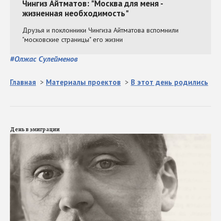
#
Олжас Сулейменов
Главная
>
Материалы проектов
>
В этот день родились
День в эмиграции