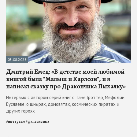
05.08.2026
Дмитрий Емец: «В детстве моей любимой
книгой была "Малыш и Карлсон", и я
написал сказку про Дракончика Пыхалку»
Интервью с автором серий книг о Тане Гроттер, Мефодии
Буслаеве, о шнырах, домовятах, космических пиратах и
других героях
#
интервью
#
фантастика