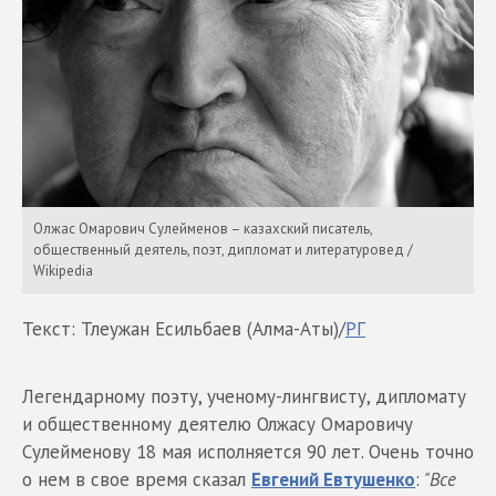
Олжас Омарович Сулейменов – казахский писатель,
общественный деятель, поэт, дипломат и литературовед /
Wikipedia
Текст: Тлеужан Есильбаев (Алма-Аты)/
РГ
Легендарному поэту, ученому-лингвисту, дипломату
и общественному деятелю Олжасу Омаровичу
Сулейменову 18 мая исполняется 90 лет. Очень точно
о нем в свое время сказал
Евгений Евтушенко
:
"Все