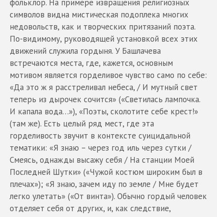
фольклор. На примере извращения религиозных
символов видна мистическая подоплека многих
недовольств, как и творческих притязаний поэта.
По-видимому, руководящей установкой всех этих
движений служила гордыня. У Башлачева
встречаются места, где, кажется, основным
мотивом является горделивое чувство само по себе:
«Да это ж я расстреливал небеса, / И мутный свет
теперь из дырочек сочится» («Светилась лампочка.
И капала вода…»), «Поэты, сколотите себе крест!»
(там же). Есть целый ряд мест, где эта
горделивость звучит в контексте суицидальной
тематики: «Я знаю – через год иль через сутки /
Смеясь, однажды высажу себя / На станции Моей
Последней Шутки» («Чужой костюм широким был в
плечах»); «Я знаю, зачем иду по земле / Мне будет
легко улетать» («От винта»). Обычно гордый человек
отделяет себя от других, и, как следствие,