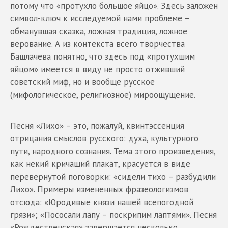
потому что «протухло большое яйцо». Здесь заложен
символ-ключ к исследуемой нами проблеме –
обманувшая сказка, ложная традиция, ложное
верование. А из контекста всего творчества
Башлачева понятно, что здесь под «протухшим
яйцом» имеется в виду не просто отживший
советский миф, но и вообще русское
(мифологическое, религиозное) мироощущение.
Песня «Лихо» – это, пожалуй, квинтэссенция
отрицания смыслов русского: духа, культурного
пути, народного сознания. Тема этого произведения,
как некий кричащий плакат, красуется в виде
перевернутой поговорки: «сидели тихо – разбудили
Лихо». Примеры измененных фразеологизмов
отсюда: «Юродивые князи нашей всепогодной
грязи»; «Пососали лапу – поскрипим лаптями». Песня
«Рождественская» завершается несколько