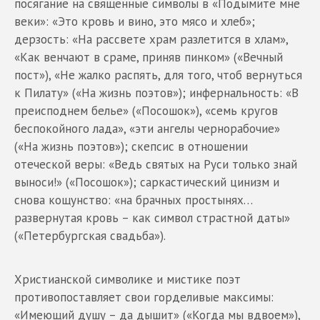
посягание на священные символы в «Подымите мне
веки»: «Это кровь и вино, это мясо и хлеб»;
дерзость: «На рассвете храм разлетится в хлам»,
«Как венчают в сраме, приняв пинком» («Вечный
пост»), «Не жалко распять, для того, чтоб вернуться
к Пилату» («На жизнь поэтов»); инфернальность: «В
преисподнем белье» («Посошок»), «семь кругов
беспокойного лада», «эти ангелы чернорабочие»
(«На жизнь поэтов»); скепсис в отношении
отеческой веры: «Ведь святых на Руси только знай
выноси!» («Посошок»); саркастический цинизм и
снова кощунство: «на брачных простынях…
развернутая кровь – как символ страстной даты»
(«Петербургская свадьба»).
Христианской символике и мистике поэт
противопоставляет свои горделивые максимы:
«Имеющий душу – да дышит» («Когда мы вдвоем»),