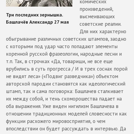
комических
произведений,
высмеивающих
советские реалии.
Для них характерно
обыгрывание различных советских штампов, заодно
с которыми под удар часто попадают элементы
коренной русской фразеологии, народные песни и
т.п. Так, в строчках «Да, товарищи, не все еще
врубились в суть прогресса / И в трех соснах порой
не видят леса» («Подвиг разведчика») объектом
авторской пародии становятся как идеологический
штамп, так и сама поговорка: Башлачев сталкивает
их между собой, и тень скоморошества падает на
оба выражения. Уже виден нигилизм Башлачева в
отношении традиционных моделей словесности как
функции расхожего мировосприятия, о чем
впоследствии он будет рассуждать в интервью. Да