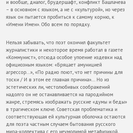
и вообще, диалог, брудершафт, конфликт Башлачева
– в основном с языком, а не с «культурой», но через
язык он пытается пробиться к самому корню, к
«Имени Имен». Обо всем по порядку.
Нельзя забывать, что поэт окончил факультет
журналистики и некоторое время работал в газете
«Коммунист», отсюда особое упоение издевки над
официозным языком: «Бряцает амуницией
агрессор…», «По радио поют, что нет причины для
тоски / И в этом ее главная причина»… Но из
эстетических ли, честолюбивых соображений
надолго он не останавливается на пародийном
жанре, стремясь изображать русские «думы и беды»
в трагическом ключе. Советская проблематика и
соответствующая ей культурная оболочка остаются
для поэта частным случаем бытования русского
мира-коллектива с его неумолимой метафизикой,