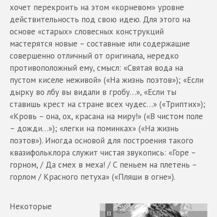
хочет перекроить на этом «корневом» уровне
действительность под свою идею. Для этого на
основе «старых» словесных конструкций
мастерятся новые – составные или содержащие
совершенно отличный от оригинала, нередко
противоположный ему, смысл: «Святая вода на
пустом киселе неживой» («На жизнь поэтов»); «Если
дырку во лбу вы видали в гробу…», «Если ты
ставишь крест на стране всех чудес…» («Триптих»);
«Кровь – она, ох, красана на миру!» («В чистом поле
– дожди…»); «легки на поминках» («На жизнь
поэтов»). Иногда основой для построения такого
квазифольклора служит чистая звукопись: «Горе –
горном, / Да смех в меха! / С пеньем на плетень –
горлом / Красного петуха» («Пляши в огне»).
Некоторые