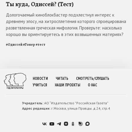
Ты куда, Одиссей? (Тест)
Дологочаемый киноблокбастер подхлестнул интерес к
древнему эпосу, на хитросплетения которого спроецирована
разветвленная греческая мифология. Проверьте: насколько
хорошо вы ориентируетесь в этих возвышенных материях?
#
Одиссей
#
Гомер
#
тест
НОВОСТИ
ЧИТАТЬ
СМОТРЕТЬ/СЛУШАТЬ
УЧИТЬСЯ
НАШИ ПРОЕКТЫ
О НАС
Учредитель:
АО “Издательство ”Российская Газета”
Адрес редакции:
г.Москва, улица Правды. д.24, стр.4