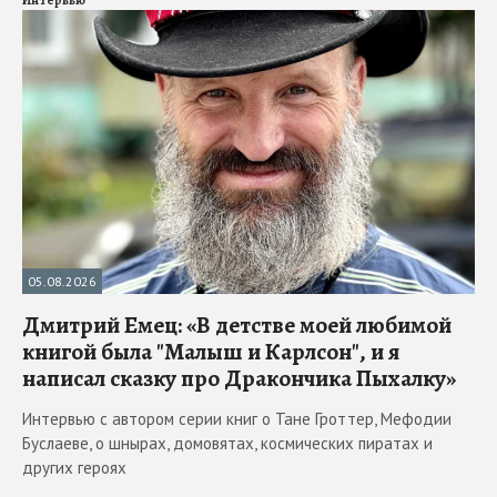
05.08.2026
Дмитрий Емец: «В детстве моей любимой
книгой была "Малыш и Карлсон", и я
написал сказку про Дракончика Пыхалку»
Интервью с автором серии книг о Тане Гроттер, Мефодии
Буслаеве, о шнырах, домовятах, космических пиратах и
других героях