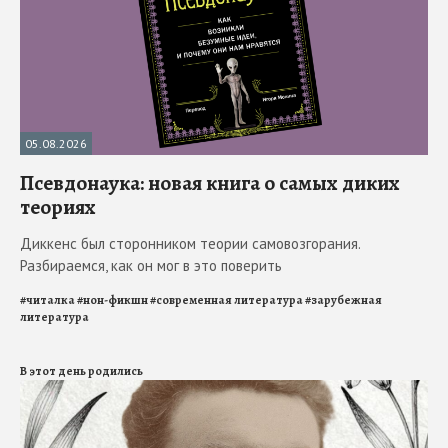
05.08.2026
Псевдонаука: новая книга о самых диких
теориях
Диккенс был сторонником теории самовозгорания.
Разбираемся, как он мог в это поверить
#
читалка
#
нон-фикшн
#
современная литература
#
зарубежная
литература
В этот день родились