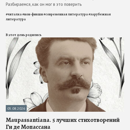
Разбираемся, как он мог в это поверить
#
читалка
#
нон-фикшн
#
современная литература
#
зарубежная
литература
В этот день родились
05.08.2026
Maupassantiana. 5 лучших стихотворений
Ги де Мопассана