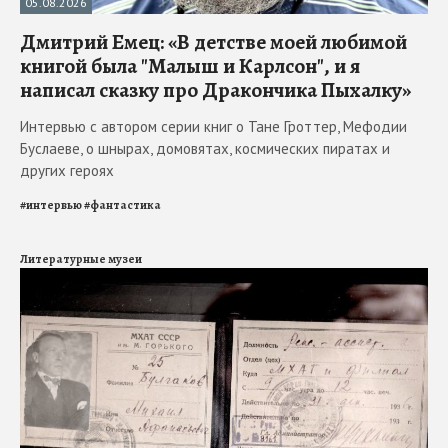
05.08.2026
Дмитрий Емец: «В детстве моей любимой
книгой была "Малыш и Карлсон", и я
написал сказку про Дракончика Пыхалку»
Интервью с автором серии книг о Тане Гроттер, Мефодии
Буслаеве, о шнырах, домовятах, космических пиратах и
других героях
#
интервью
#
фантастика
Литературные музеи