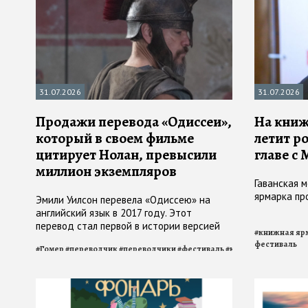
31.07.2026
31.07.2026
Продажи перевода «Одиссеи»,
На книж
который в своем фильме
летит р
цитирует Нолан, превысили
главе с
миллион экземпляров
Гаванская 
ярмарка про
Эмили Уилсон перевела «Одиссею» на
английский язык в 2017 году. Этот
перевод стал первой в истории версией
#
книжная яр
поэмы на английском языке, выполненной
фестиваль
#
Гомер
#
переводчик
#
переводчики
#
фестиваль
#
книжный
женщиной
фестиваль