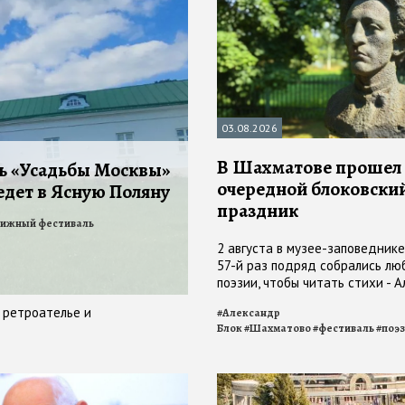
03.08.2026
В Шахматове прошел
ь «Усадьбы Москвы»
очередной блоковски
едет в Ясную Поляну
праздник
ижный фестиваль
2 августа в музее-заповеднике 
57-й раз подряд собрались лю
поэзии, чтобы читать стихи - 
Блока и свои
, ретроателье и
#
Александр
Блок
#
Шахматово
#
фестиваль
#
поэ