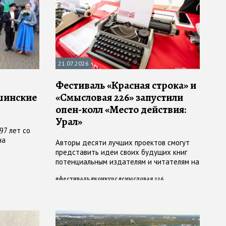
21.07.2026
Фестиваль «Красная строка» и
шинские
«Смысловая 226» запустили
опен-колл «Место действия:
Урал»
97 лет со
на
Авторы десяти лучших проектов смогут
представить идеи своих будущих книг
потенциальным издателям и читателям на
фестивале «Красная строка» в
#
фестиваль
#
конкурс
#
смысловая 226
Екатеринбурге