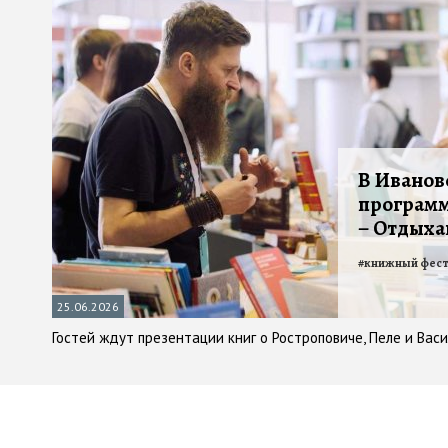
В Иванов
программ
– Отдыха
#
книжный фест
25.06.2026
Гостей ждут презентации книг о Ростроповиче, Пеле и Вас