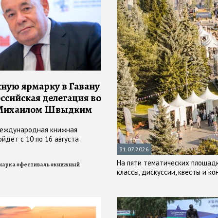
ную ярмарку в Гавану
оссийская делегация во
 Михаилом Швыдким
международная книжная
йдет с 10 по 16 августа
31.07.2026
На пяти тематических площадк
марка
#
фестиваль
#
книжный
классы, дискуссии, квесты и к