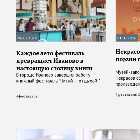
06.07.2026
01.07.2026
Некрасо
Каждое лето фестиваль
поэзии 
превращает Иваново в
настоящую столицу книги
Музей-запо
В городе Иваново завершил работу
Некрасов с
книжный фестиваль "Читай — отдыхай!"
произведен
всех, кто 
#
фестиваль
#
#
фестиваль