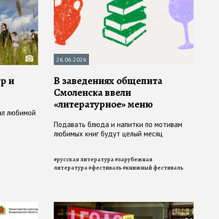
26.06.2026
р и
В заведениях общепита
Смоленска ввели
«литературное» меню
ал любимой
Подавать блюда и напитки по мотивам
любимых книг будут целый месяц
#
русская литература
#
зарубежная
литература
#
фестиваль
#
книжный фестиваль