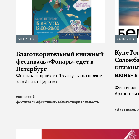
30.07.2026
24.07.2026
Купе Го
Благотворительный книжный
Соломба
фестиваль «Фонарь» едет в
книжный
Петербург
июнь» в
Фестиваль пройдет 15 августа на поляне
за «Упсала-Цирком»
Фестиваль 
Архангельск
#
книжный
фестиваль
#
фестиваль
#
благотворительность
#
фестиваль
#