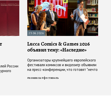
23.06.2026
т
Lucca Comics & Games 2026
объявил тему: «Наследие»
Организаторы крупнейшего европейского
фестиваля комиксов и видеоигр объявили
лей России
на пресс-конференции, что готовят "нечто
турного
особенное" к своей бриллиантовой
#
комиксы
#
фестиваль
годовщине