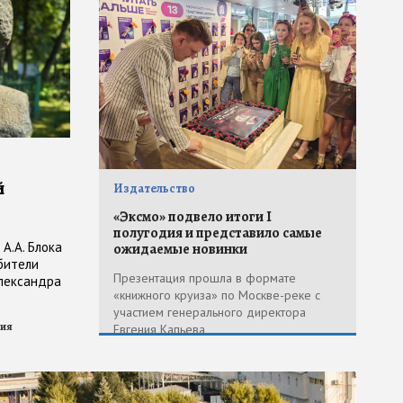
й
Издательство
«Эксмо» подвело итоги I
полугодия и представило самые
А.А. Блока
ожидаемые новинки
бители
Презентация прошла в формате
Александра
«книжного круиза» по Москве-реке с
участием генерального директора
зия
Евгения Капьева