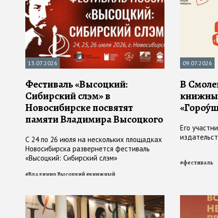
13.07.2026
09.07.2026
Фестиваль «Высоцкий:
В Смоле
Сибирский слэм» в
книжны
Новосибирске посвятят
«Гороу́
памяти Владимира Высоцкого
Его участн
издательст
С 24 по 26 июля на нескольких площадках
Новосибирска развернется фестиваль
«Высоцкий: Сибирский слэм»
#
фестиваль
#
Владимир Высоцкий
#
книжный
фестиваль
#
фестиваль