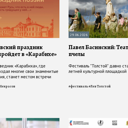
29.06.2026
вский праздник
Павел Басинский: Теат
пройдет в «Карабихе»
пчелы
ведник «Карабиха», где
Фестиваль "Толстой" давно ст
оздал многие свои знаменитые
летней культурной площадкой
ия, станет местом встречи
любит русскую литературу
Некрасов
#
фестиваль
#
Лев Толстой