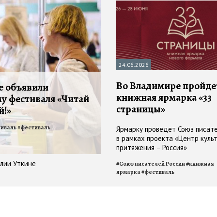
24.06.2026
Во Владимире пройде
е объявили
книжная ярмарка «33
у фестиваля «Читай
страницы»
й!»
иваль
#
фестиваль
Ярмарку проведет Союз писате
в рамках проекта «Центр куль
притяжения – Россия»
илии Уткине
#
Союз писателей России
#
книжная
ярмарка
#
фестиваль