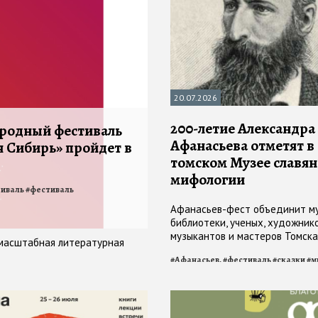
20.07.2026
200-летие Александра
родный фестиваль
Афанасьева отметят в
 Сибирь» пройдет в
томском Музее славя
мифологии
иваль
#
фестиваль
Афанасьев-фест объединит му
библиотеки, ученых, художнико
музыкантов и мастеров Томска
 масштабная литературная
пространстве
#
Афанасьев,
#
фестиваль
#
сказки
#
м