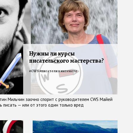
Нужны ли курсы
писательского мастерства?
#
CWS
#
писатели в интенете
тин Мильчин заочно спорит с руководителем CWS Майей
ть писать — или от этого один только вред