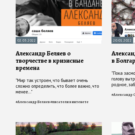
02.03.2022
20.01.2022
Александр Беляев о
Алексан
творчестве в кризисные
в Болга
времена
"Пока засм
голову вытр
"Мир так устроен, что бывает очень
родное, заб
сложно определить, что более важно, что
прилетел, 
менее..."
#
Александр 
#
Александр Беляев
#
писатели в интенете