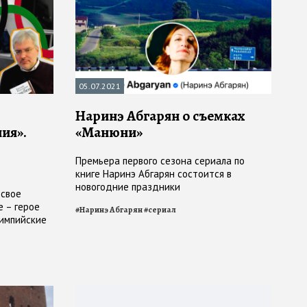
05.07.2021
Наринэ Абгарян о съемках
ия».
«Манюни»
Премьера первого сезона сериала по
книге Наринэ Абгарян состоится в
новогодние праздники
 свое
е – герое
#
Наринэ Абгарян
#
сериал
лимпийские