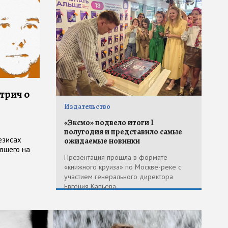
трич о
Издательство
«Эксмо» подвело итоги I
полугодия и представило самые
езисах
ожидаемые новинки
авшего на
Презентация прошла в формате
«книжного круиза» по Москве-реке с
участием генерального директора
Евгения Капьева