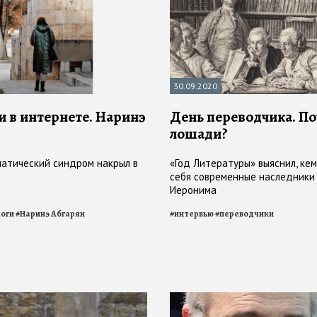
30.09.2020
и в интернете. Наринэ
День переводчика. П
лошади?
атический синдром накрыл в
«Год Литературы» выяснил, ке
себя современные наследники 
Иеронима
логи
#
Наринэ Абгарян
#
интервью
#
переводчики