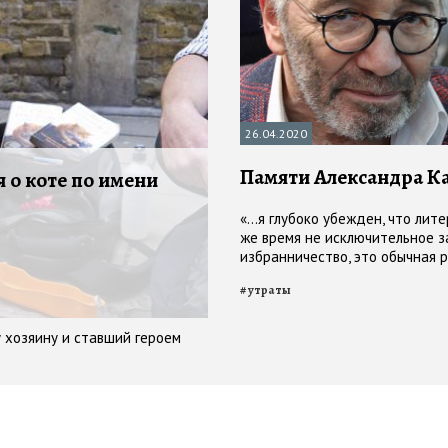
26.04.2020
Памяти Александра К
 о коте по имени
«…я глубоко убежден, что лите
же время не исключительное з
избранничество, это обычная р
Только тяжелая очень, одинок
#
утраты
справедливости…»
у хозяину и ставший героем