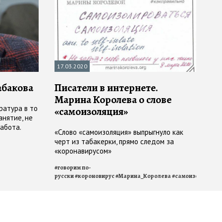
17.03.2020
абакова
Писатели в интернете.
Марина Королева о слове
ратура в то
«самоизоляция»
анятие, не
абота.
«Слово «самоизоляция» выпрыгнуло как
ая и чуждая
черт из табакерки, прямо следом за
«коронавирусом»
#
говорим по-
русски
#
короновирус
#
Марина_Королева
#
самоизоляция
#