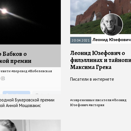
20.04.2021
Леонид Юзефович о
 Бабков о
филэллинах и тайноп
кой премии
Максима Грека
тенете
#
перевод
#
Нобелевская
Писатели в интернете
родной Букеровской премии
#
современные писатели
#
Леонид
сой Анной Мощовакис
Юзефович
#
история