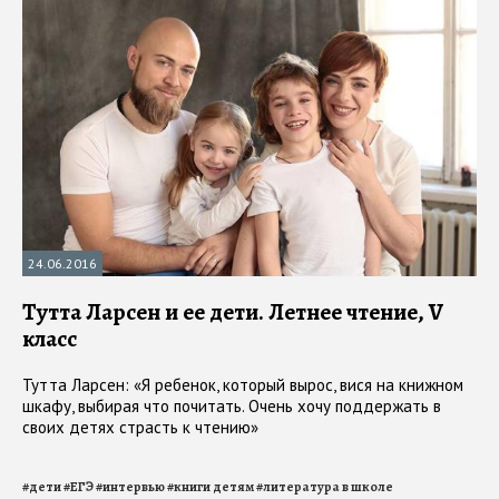
24.06.2016
Тутта Ларсен и ее дети. Летнее чтение, V
класс
Тутта Ларсен: «Я ребенок, который вырос, вися на книжном
шкафу, выбирая что почитать. Очень хочу поддержать в
своих детях страсть к чтению»
#
дети
#
ЕГЭ
#
интервью
#
книги детям
#
литература в школе