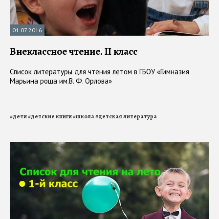
01.07.2016
Внеклассное чтение. II класс
Список литературы для чтения летом в ГБОУ «Гимназия
Марьина роща им.В. Ф. Орлова»
#
дети
#
детские книги
#
школа
#
детская литература