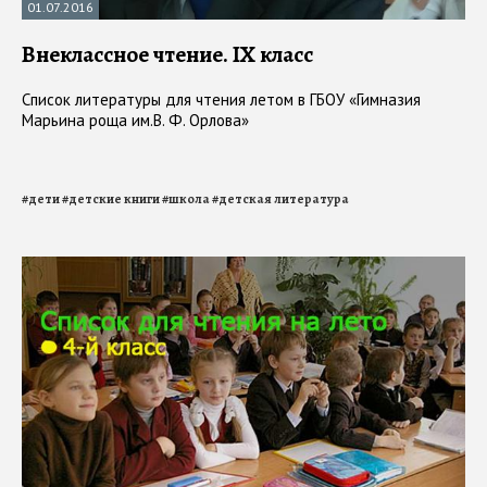
01.07.2016
Внеклассное чтение. IХ класс
Список литературы для чтения летом в ГБОУ «Гимназия
Марьина роща им.В. Ф. Орлова»
#
дети
#
детские книги
#
школа
#
детская литература