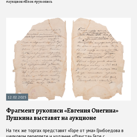
#
аукцион
#
Блок
#
рукопись
12.02.2025
Фрагмент рукописи «Евгения Онегина»
Пушкина выставят на аукционе
На тех же торгах представят «Горе от ума» Грибоедова в
шелковом переплете и издание «Фауста» Гете с