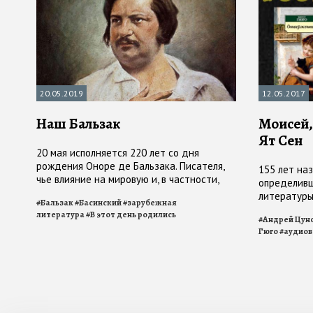
20.05.2019
12.05.2017
Наш Бальзак
Моисей,
Ят Сен
20 мая исполняется 220 лет со дня
рождения Оноре де Бальзака. Писателя,
155 лет наз
чье влияние на мировую и, в частности,
определивш
русскую литературу переоценить трудно
литературы
#
Бальзак
#
Басинский
#
зарубежная
литература
#
В этот день родились
#
Андрей Цун
Гюго
#
аудиов