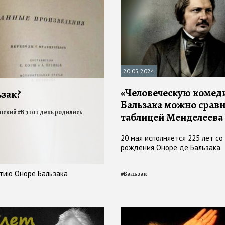
20.05.2024
«Человеческую комед
ьзак?
Бальзака можно сравн
нский
#
В этот день родились
таблицей Менделеева
20 мая исполняется 225 лет со
рождения Оноре де Бальзака
етию Оноре Бальзака
#
Бальзак