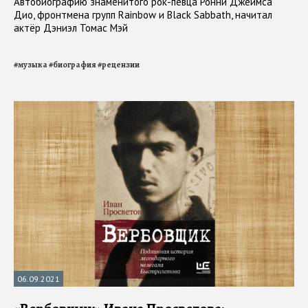
Автобиографию знаменитого рок-певца Ронни Джеймса
Дио, фронтмена групп Rainbow и Black Sabbath, начитал
актёр Дэниэл Томас Мэй
#
музыка
#
биография
#
рецензии
06.09.2021