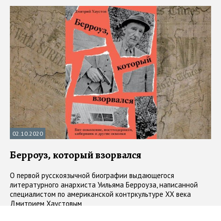
02.10.2020
Берроуз, который взорвался
О первой русскоязычной биографии выдающегося
литературного анархиста Уильяма Берроуза, написанной
специалистом по американской контркультуре XX века
Дмитрием Хаустовым
#
рецензии
#
зарубежная литература
#
биография