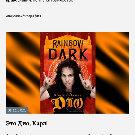
#
поэзия
#
биография
01.11.2021
Это Дио, Карл!