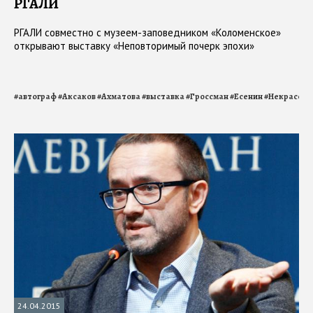
РГАЛИ
РГАЛИ совместно с музеем-заповедником «Коломенское»
открывают выставку «Неповторимый почерк эпохи»
#
автограф
#
Аксаков
#
Ахматова
#
выставка
#
Гроссман
#
Есенин
#
Некрасов
#
24.04.2015