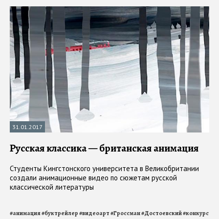
31.01.2017
Русская классика — британская анимация
Студенты Кингстонского университета в Великобритании
создали анимационные видео по сюжетам русской
классической литературы
#
анимация
#
буктрейлер
#
видеоарт
#
Гроссман
#
Достоевский
#
конкурс
#
Л