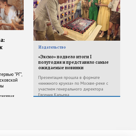
а:
к
Издательство
«Эксмо» подвело итоги I
полугодия и представило самые
ожидаемые новинки
ервью "РГ",
Презентация прошла в формате
осковской
«книжного круиза» по Москве-реке с
ны
участием генерального директора
Евгения Капьева
еменная