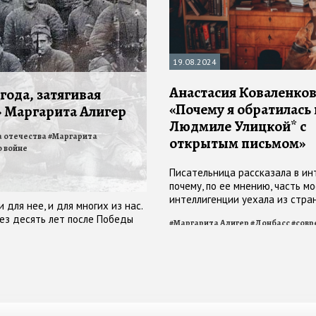
19.08.2024
Анастасия Коваленков
года, затягивая
«Почему я обратилась 
Маргарита Алигер
Людмиле Улицкой* с
а отечества
#
Маргарита
открытым письмом»
о войне
Писательница рассказала в инт
почему, по ее мнению, часть м
интеллигенции уехала из стра
для нее, и для многих из нас.
ез десять лет после Победы
#
Маргарита Алигер
#
Донбасс
#
совр
литература