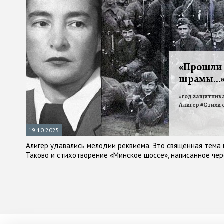
«Прошли 
шрамы…» 
#
год защитник
Алигер
#
Стихи 
19.10.2025
Алигер удавались мелодии реквиема. Это священная тема и 
Таково и стихотворение «Минское шоссе», написанное чер