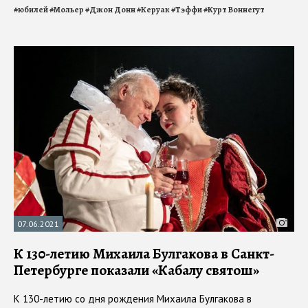
#
юбилей
#
Мольер
#
Джон Донн
#
Керуак
#
Тэффи
#
Курт Воннегут
07.06.2021
К 130-летию Михаила Булгакова в Санкт-
Петербурге показали «Кабалу святош»
К 130-летию со дня рождения Михаила Булгакова в