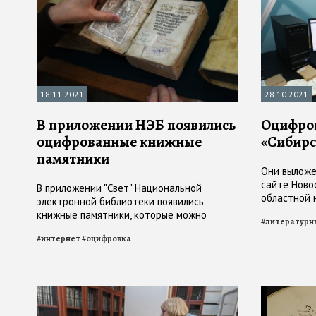
18.11.2021
28.10.2021
В приложении НЭБ появились
Оцифров
оцифрованные книжные
«Сибирск
памятники
Они выложе
сайте Ново
В приложении "Свет" Национальной
областной 
электронной библиотеки появились
книжные памятники, которые можно
#
литературн
читать не выходя из дома. Оцифровка
#
интернет
#
оцифровка
проходит в рамках нацпроекта "Культура"