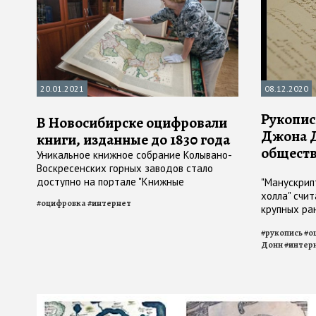
20.01.2021
08.12.2020
Рукопис
В Новосибирске оцифровали
Джона Д
книги, изданные до 1830 года
общест
Уникальное книжное собрание Колывано-
Воскресенских горных заводов стало
доступно на портале "Книжные
"Манускрип
памятники" Национальной электронной
холла" счи
#
оцифровка
#
интернет
библиотеки и "Электронной библиотеки
крупных ра
НГОНБ"
произведе
#
рукопись
#
о
Донн
#
интер