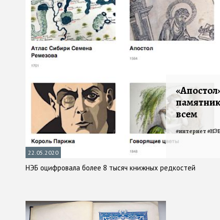
«Апостол
памятник
всем
#
интернет
#
НЭ
22.05.2020
НЭБ оцифровала более 8 тысяч книжных редкостей