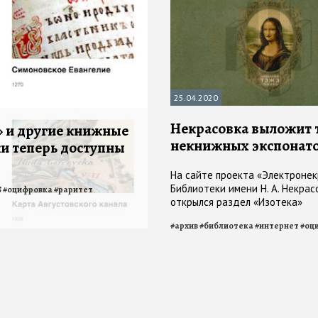
25.04.2020
Некрасовка выложит 
» и другие книжные
некнижных экспонато
и теперь доступны
На сайте проекта «Электронек
Библиотеки имени Н. А. Некрас
Б
#
оцифровка
#
раритет
открылся раздел «Изотека»
#
архив
#
библиотека
#
интернет
#
оц