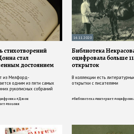
16.11.2020
ь стихотворений
Библиотека Некрасов
онна стал
оцифровала больше 11
венным достоянием
открыток
т из Мелфорд-
В коллекции есть литературны
тается одним из пяти самых
открытки с писателями
нних рукописных собраний
ний Донна
цифровка
#
Джон
#
библиотека
#
интернет
#
оцифровк
нет
#
поэзия