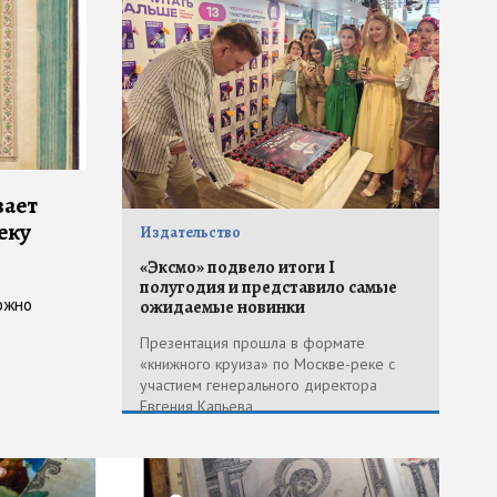
вает
еку
Издательство
«Эксмо» подвело итоги I
полугодия и представило самые
ожно
ожидаемые новинки
Презентация прошла в формате
«книжного круиза» по Москве-реке с
участием генерального директора
Евгения Капьева