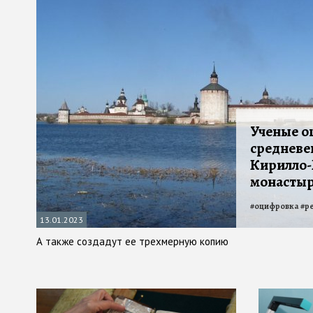
Ученые 
средневе
Кирилло-
монасты
#
оцифровка
#
р
13.01.2023
А также создадут ее трехмерную копию