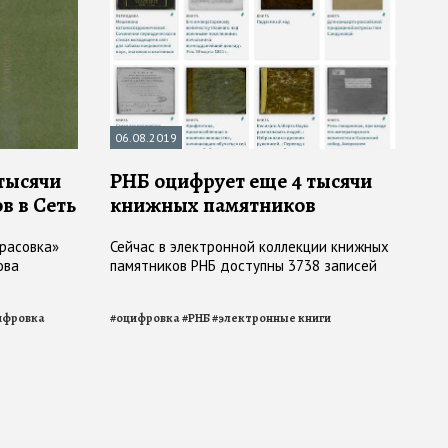
06.08.2019
тысячи
РНБ оцифрует еще 4 тысячи
в в Сеть
книжных памятников
расовка»
Сейчас в электронной коллекции книжных
ова
памятников РНБ доступны 3738 записей
ифровка
#
оцифровка
#
РНБ
#
электронные книги