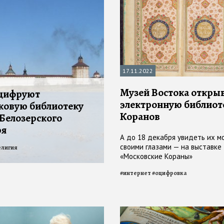
17.11.2022
Музей Востока откры
оцифруют
электронную библиот
ковую библиотеку
Коранов
Белозерского
ря
А до 18 декабря увидеть их м
своими глазами — на выставке
елигия
«Московские Кораны»
#
интернет
#
оцифровка