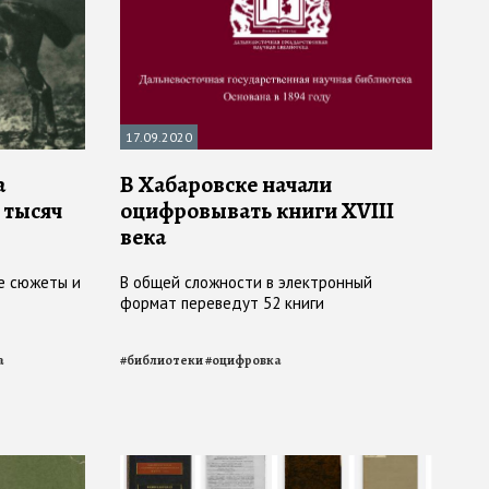
17.09.2020
а
В Хабаровске начали
 тысяч
оцифровывать книги XVIII
века
е сюжеты и
В общей сложности в электронный
формат переведут 52 книги
а
#
библиотеки
#
оцифровка