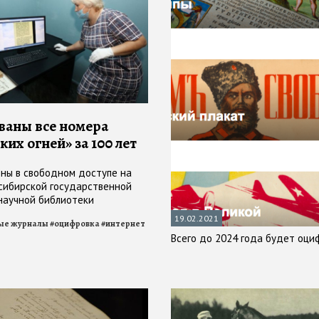
аны все номера
их огней» за 100 лет
ны в свободном доступе на
сибирской государственной
научной библиотеки
19.02.2021
ые журналы
#
оцифровка
#
интернет
Всего до 2024 года будет оци