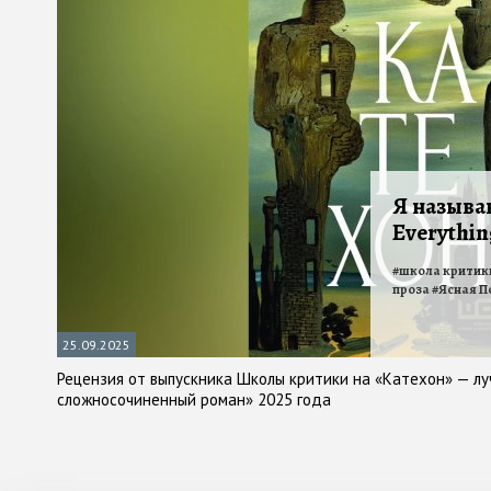
Я называ
Everythin
#
школа критик
проза
#
Ясная П
25.09.2025
Рецензия от выпускника Школы критики на «Катехон» — л
сложносочиненный роман» 2025 года