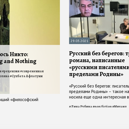
29.03.2021
Русский без берегов: 
юсь Никто:
романа, написанные
g and Nothing
«русскими писателями
и
#
рецензия
#
современная
пределами Родины»
оляна
#
Сухбата Афлатуни
«Русский без берегов: писател
пределами Родины» – такое н
носила еще одна интересная в
учший «философский
презентация, состоявшаяся в 
#
Дина Рубина
#
non/fiction
#
Михаил
non/fiction№22
Гиголашвили
#
Сухбата Афлатуни