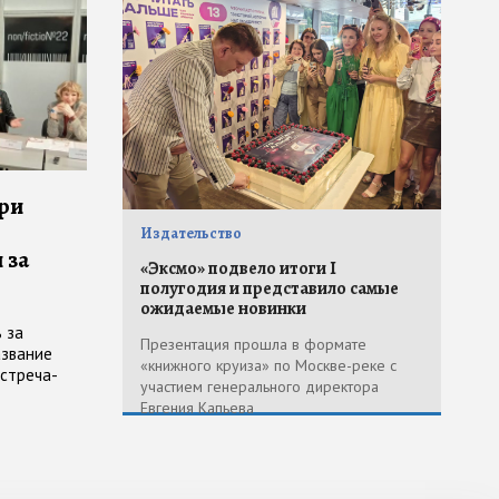
три
Издательство
 за
«Эксмо» подвело итоги I
полугодия и представило самые
ожидаемые новинки
ь за
Презентация прошла в формате
азвание
«книжного круиза» по Москве-реке с
стреча-
участием генерального директора
рамках
Евгения Капьева