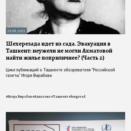
29.05.2025
Шехерезада идет из сада. Эвакуация в
Ташкент: неужели не могли Ахматовой
найти жилье поприличнее? (Часть 2)
Цикл публикаций о Ташкенте обозревателя "Российской
газеты" Игоря Вирабова
#
Игорь Вирабов
#
Ахматова
#
Ташкент
#
longread