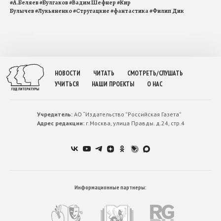
#
А.Беляев
#
Булгаков
#
Вадим Шефнер
#
Кир
Булычев
#
Лукьяненко
#
Стругацкие
#
фантастика
#
Филип Дик
НОВОСТИ
ЧИТАТЬ
СМОТРЕТЬ/СЛУШАТЬ
УЧИТЬСЯ
НАШИ ПРОЕКТЫ
О НАС
Учредитель:
АО “Издательство ”Российская Газета”
Адрес редакции:
г.Москва, улица Правды. д.24, стр.4
Информационные партнеры: