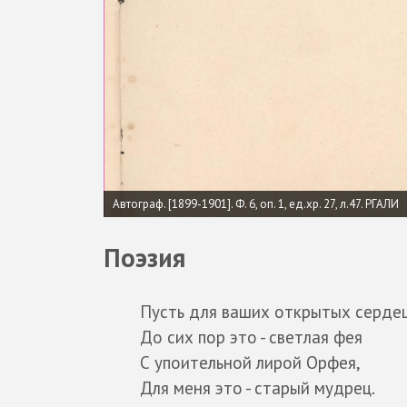
Автограф. [1899-1901]. Ф. 6, оп. 1, ед.хр. 27, л.47. РГАЛИ
Поэзия
Пусть для ваших открытых серде
До сих пор это - светлая фея
С упоительной лирой Орфея,
Для меня это - старый мудрец.