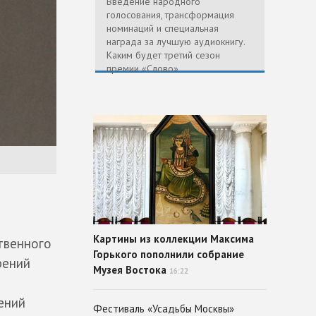
Введение народного
голосования, трансформация
номинаций и специальная
награда за лучшую аудиокнигу.
Каким будет третий сезон
премии «Слово»
Картины из коллекции Максима
твенного
Горького пополнили собрание
рений
Музея Востока
16:22
ений
Фестиваль «Усадьбы Москвы»