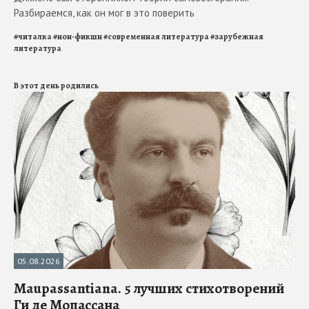
Разбираемся, как он мог в это поверить
#
читалка
#
нон-фикшн
#
современная литература
#
зарубежная
литература
В этот день родились
05.08.2026
Maupassantiana. 5 лучших стихотворений
Ги де Мопассана