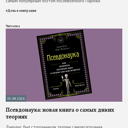
самым популярным поэтом послевоенного Парижа
#
День в эмиграции
Читалка
05.08.2026
Псевдонаука: новая книга о самых диких
теориях
Диккенс был сторонником теории самовозгорания.