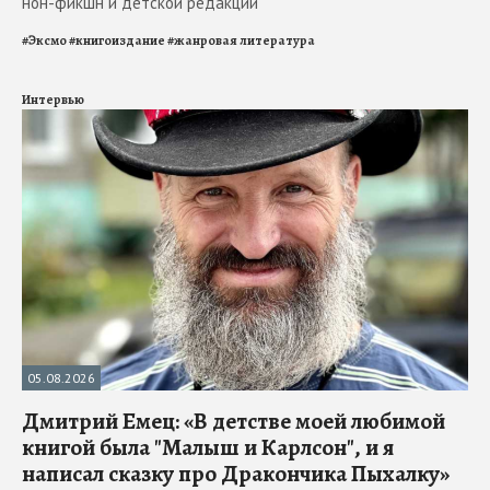
нон-фикшн и детской редакций
#
Эксмо
#
книгоиздание
#
жанровая литература
Интервью
05.08.2026
Дмитрий Емец: «В детстве моей любимой
книгой была "Малыш и Карлсон", и я
написал сказку про Дракончика Пыхалку»