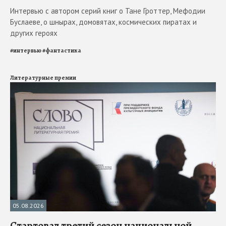
Интервью с автором серий книг о Тане Гроттер, Мефодии
Буслаеве, о шнырах, домовятах, космических пиратах и
других героях
#
интервью
#
фантастика
Литературные премии
05.08.2026
Стартовал третий сезон национальной