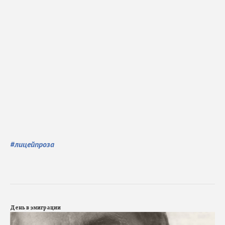
#
лицейпроза
День в эмиграции