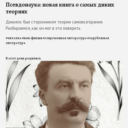
Псевдонаука: новая книга о самых диких
теориях
Диккенс был сторонником теории самовозгорания.
Разбираемся, как он мог в это поверить
#
читалка
#
нон-фикшн
#
современная литература
#
зарубежная
литература
В этот день родились