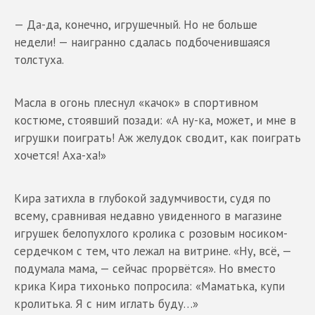
— Да-да, конечно, игрушечный. Но не больше
недели! — наигранно сдалась подбоченившаяся
толстуха.
Масла в огонь плеснул «качок» в спортивном
костюме, стоявший позади: «А ну-ка, может, и мне в
игрушки поиграть! Аж желудок сводит, как поиграть
хочется! Аха-ха!»
Кира затихла в глубокой задумчивости, судя по
всему, сравнивая недавно увиденного в магазине
игрушек белопухлого кролика с розовым носиком-
сердечком с тем, что лежал на витрине. «Ну, всё, —
подумала мама, — сейчас прорвётся». Но вместо
крика Кира тихонько попросила: «Маматька, купи
кролитька. Я с ним иглать буду…»