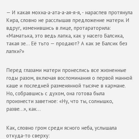
— И какая мохна-а-ата-а-ая-я-я, - нараспев протянула
Кира, словно не расслышав предложение матери. И
вдруг, изменившись в лице, протараторила:
«Маматька, это ведь лапка, как у насего Балсика,
такая зе… Её тьто — продают? А как зе Балсик без
лапки?»
Перед глазами матери пронеслись все жизненные
годы разом, включая воспоминания о первой манной
каше и последней разменянной тысяче в кармане.
Но, собравшись с духом, она готова была
произнести заветное: «Ну, что ты, солнышко,
разве…», как…
Как, словно гром среди ясного неба, услышала
откуда-то сверху: