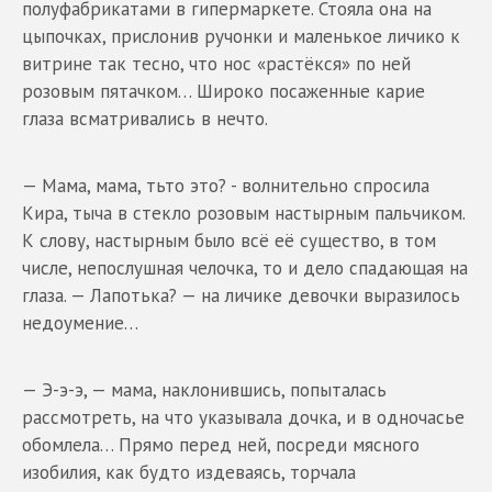
полуфабрикатами в гипермаркете. Стояла она на
цыпочках, прислонив ручонки и маленькое личико к
витрине так тесно, что нос «растёкся» по ней
розовым пятачком… Широко посаженные карие
глаза всматривались в нечто.
— Мама, мама, тьто это? - волнительно спросила
Кира, тыча в стекло розовым настырным пальчиком.
К слову, настырным было всё её существо, в том
числе, непослушная челочка, то и дело спадающая на
глаза. — Лапотька? — на личике девочки выразилось
недоумение…
— Э-э-э, — мама, наклонившись, попыталась
рассмотреть, на что указывала дочка, и в одночасье
обомлела… Прямо перед ней, посреди мясного
изобилия, как будто издеваясь, торчала