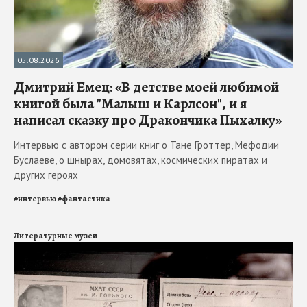
05.08.2026
Дмитрий Емец: «В детстве моей любимой
книгой была "Малыш и Карлсон", и я
написал сказку про Дракончика Пыхалку»
Интервью с автором серии книг о Тане Гроттер, Мефодии
Буслаеве, о шнырах, домовятах, космических пиратах и
других героях
#
интервью
#
фантастика
Литературные музеи