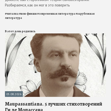
Разбираемся, как он мог в это поверить
#
читалка
#
нон-фикшн
#
современная литература
#
зарубежная
литература
В этот день родились
05.08.2026
Maupassantiana. 5 лучших стихотворений
Ги де Мопассана