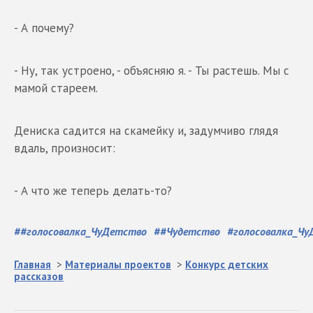
- А почему?
- Ну, так устроено, - объясняю я. - Ты растешь. Мы с
мамой стареем.
Дениска садится на скамейку и, задумчиво глядя
вдаль, произносит:
- А что же теперь делать-то?
#
#голосовалка_ЧуДетство
#
#Чудетство
#
голосовалка_Ч
Главная
>
Материалы проектов
>
Конкурс детских
рассказов