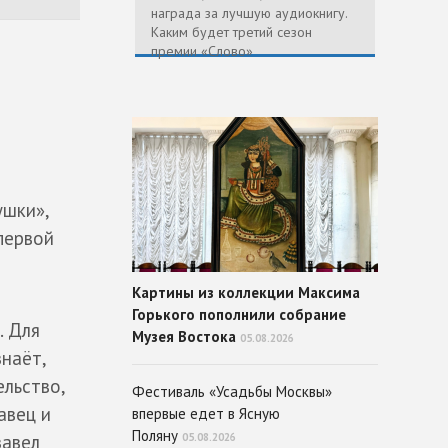
награда за лучшую аудиокнигу.
Каким будет третий сезон
премии «Слово»
ушки»,
первой
Картины из коллекции Максима
Горького пополнили собрание
. Для
Музея Востока
05.08.2026
наёт,
ельство,
Фестиваль «Усадьбы Москвы»
авец и
впервые едет в Ясную
Поляну
завел
05.08.2026