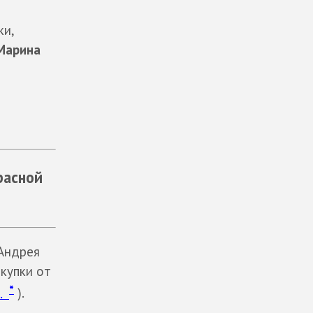
ки,
Марина
расной
 Андрея
купки от
*
.
).