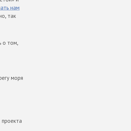
лать нам
но, так
 о том,
регу моря
о проекта