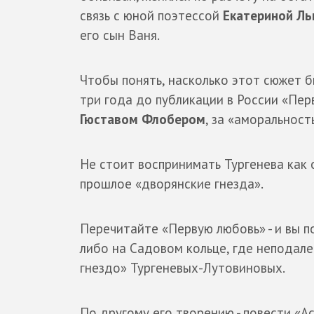
связь с юной поэтессой
Екатериной Л
его сын Ваня.
Чтобы понять, насколько этот сюжет б
три года до публикации в России «Пер
Гюставом Флобером
, за «аморальност
Не стоит воспринимать Тургенева как
прошлое «дворянские гнезда».
Перечитайте «Первую любовь» - и вы п
либо на Садовом кольце, где неподале
гнездо» Тургеневых-Лутовиновых.
По другому его творению - повести «А