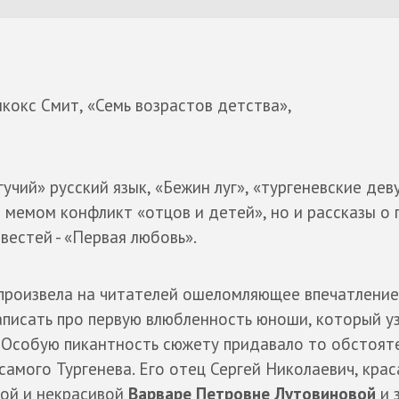
кокс Смит, «Семь возрастов детства»,
гучий» русский язык, «Бежин луг», «тургеневские дев
 мемом конфликт «отцов и детей», но и рассказы о 
овестей - «Первая любовь».
произвела на читателей ошеломляющее впечатление
аписать про первую влюбленность юноши, который уз
. Особую пикантность сюжету придавало то обстоят
 самого Тургенева. Его отец Сергей Николаевич, крас
той и некрасивой
Варваре Петровне Лутовиновой
и 