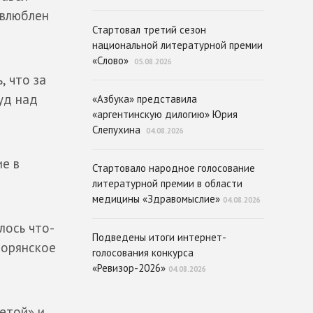
 влюблен
Стартовал третий сезон
национальной литературной премии
«Слово»
05.08.2026
, что за
уд над
«Азбука» представила
«аргентинскую дилогию» Юрия
Слепухина
04.08.2026
ие в
Стартовало народное голосование
литературной премии в области
медицины «Здравомыслие»
04.08.2026
лось что-
Подведены итоги интернет-
ворянское
голосования конкурса
«Ревизор-2026»
04.08.2026
зетой» и