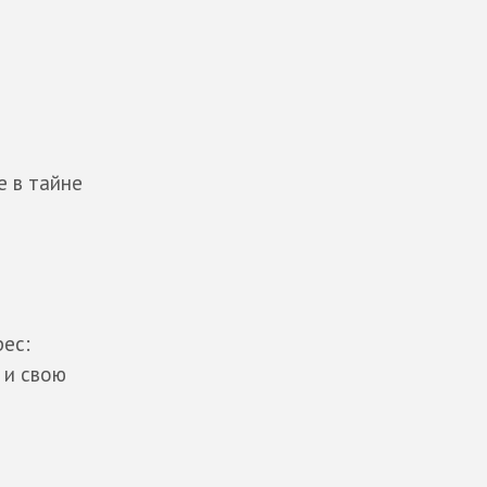
е в тайне
рес:
 и свою