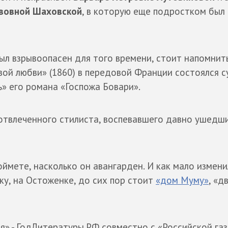
ьвовной Шаховской
, в которую еще подростком был
ыл взрывоопасен для того времени, стоит напомнить
вой любви» (1860) в передовой Франции состоялся с
ь» его романа «Госпожа Бовари».
 отвлеченного стилиста, воспевавшего давно ушедш
оймете, насколько он авангарден. И как мало измени
ку, на Остоженке, до сих пор стоит
«дом Муму»
, «д
ся» - ГодЛитературы.РФ совместно с «Российской га