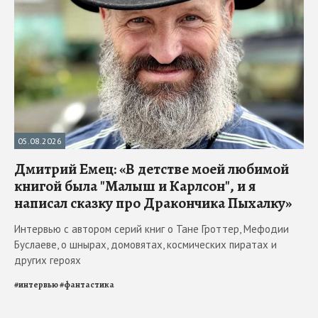
05.08.2026
Дмитрий Емец: «В детстве моей любимой
книгой была "Малыш и Карлсон", и я
написал сказку про Дракончика Пыхалку»
Интервью с автором серий книг о Тане Гроттер, Мефодии
Буслаеве, о шнырах, домовятах, космических пиратах и
других героях
#
интервью
#
фантастика