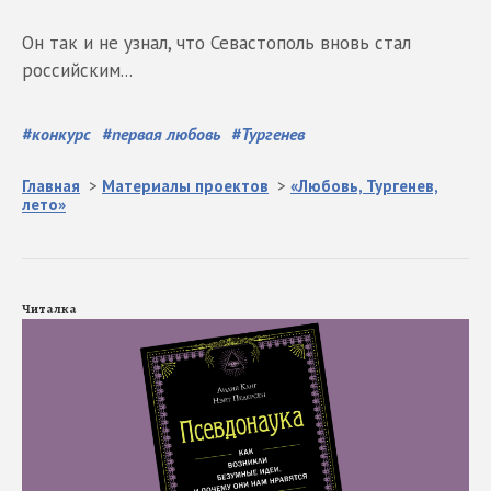
Он так и не узнал, что Севастополь вновь стал
российским...
#
конкурс
#
первая любовь
#
Тургенев
Главная
>
Материалы проектов
>
«Любовь, Тургенев,
лето»
Читалка