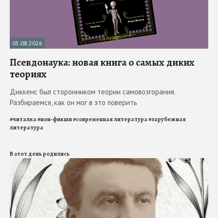
05.08.2026
Псевдонаука: новая книга о самых диких
теориях
Диккенс был сторонником теории самовозгорания.
Разбираемся, как он мог в это поверить
#
читалка
#
нон-фикшн
#
современная литература
#
зарубежная
литература
В этот день родились