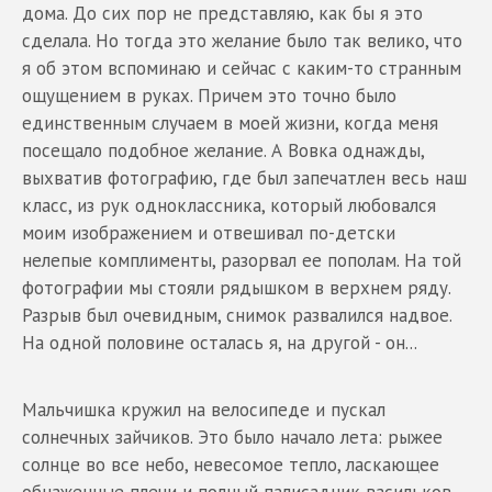
дома. До сих пор не представляю, как бы я это
сделала. Но тогда это желание было так велико, что
я об этом вспоминаю и сейчас с каким-то странным
ощущением в руках. Причем это точно было
единственным случаем в моей жизни, когда меня
посещало подобное желание. А Вовка однажды,
выхватив фотографию, где был запечатлен весь наш
класс, из рук одноклассника, который любовался
моим изображением и отвешивал по-детски
нелепые комплименты, разорвал ее пополам. На той
фотографии мы стояли рядышком в верхнем ряду.
Разрыв был очевидным, снимок развалился надвое.
На одной половине осталась я, на другой - он...
Мальчишка кружил на велосипеде и пускал
солнечных зайчиков. Это было начало лета: рыжее
солнце во все небо, невесомое тепло, ласкающее
обнаженные плечи и полный палисадник васильков