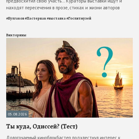
предвосхитил свою участь... Кураторы выставки ищут и
находят пересечения в прозе, стихах и жизни авторов
#
Булгаков
#
Пастернак
#
выставка
#
Гослитмузей
Викторины
05.08.2026
Ты куда, Одиссей? (Тест)
Дологочаемый киноблокбастер подхлестнул интерес к