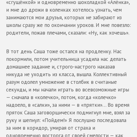
«сгущёнкой» и одновременно шоколадкой «Алёнка»,
и мне до дрожи в коленках хотелось узнать, чем
занимаются мои друзья, которых не забирают из
школы сразу же по окончании уроков. И мне повезло:
родители, пожав плечами, сказали: «Ну, как хочешь».
В тот день Саша тоже остался на продленку. Нас
покормили, потом учительница усадила нас делать
домашнее задание и, строго-настрого наказав
никуда не уходить из класса, вышла. Коллективный
разум одолел умножение в столбик в считаные
секунды, и мы начали играть во всевозможные игры
— сначала в «колечко», потом, когда «колечко»
надоело, в «салки», за ними — в «прятки»… Во время
пряток Саша заговорщически подмигнул мне, взял за
руку и шепнул: «Пойдем!» Я послушно последовала
за ним в коридор, умирая от страха и
одновременно восторга от своей смелости — как