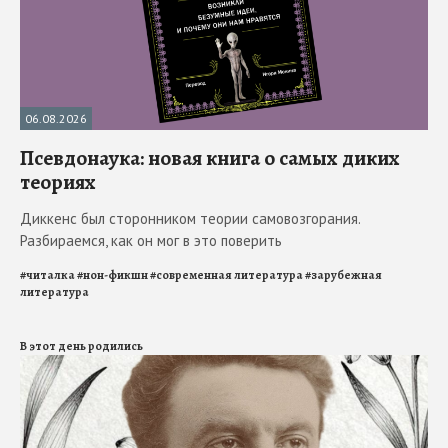
06.08.2026
Псевдонаука: новая книга о самых диких
теориях
Диккенс был сторонником теории самовозгорания.
Разбираемся, как он мог в это поверить
#
читалка
#
нон-фикшн
#
современная литература
#
зарубежная
литература
В этот день родились