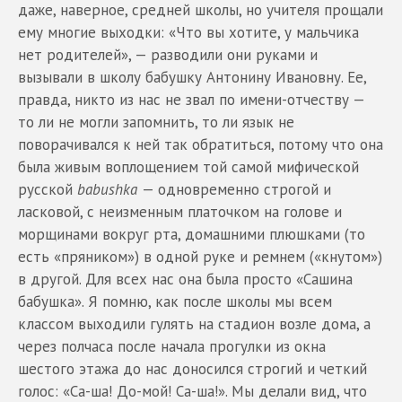
даже, наверное, средней школы, но учителя прощали
ему многие выходки: «Что вы хотите, у мальчика
нет родителей», — разводили они руками и
вызывали в школу бабушку Антонину Ивановну. Ее,
правда, никто из нас не звал по имени-отчеству —
то ли не могли запомнить, то ли язык не
поворачивался к ней так обратиться, потому что она
была живым воплощением той самой мифической
русской
babushka
— одновременно строгой и
ласковой, с неизменным платочком на голове и
морщинами вокруг рта, домашними плюшками (то
есть «пряником») в одной руке и ремнем («кнутом»)
в другой. Для всех нас она была просто «Сашина
бабушка». Я помню, как после школы мы всем
классом выходили гулять на стадион возле дома, а
через полчаса после начала прогулки из окна
шестого этажа до нас доносился строгий и четкий
голос: «Са-ша! До-мой! Са-ша!». Мы делали вид, что