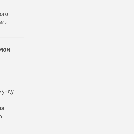
лого
ами.
 мои
екунду
на
о