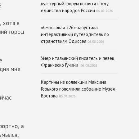
культурный форум посвятят Году
й
единства народов России
06.08.2026
, хотя в
«Смысловая 226» запустила
ний город
интерактивный путеводитель по
странствиям Одиссея
06.08.2026
Умер итальянский писатель и певец
е
Франческо Гучини
06.08.2026
одня мне
Картины из коллекции Максима
Горького пополнили собрание Музея
Востока
ейчас
05.08.2026
фортно, а
умылся,