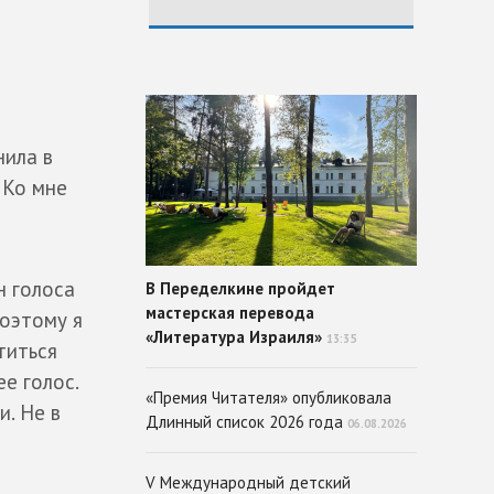
нила в
 Ко мне
н голоса
В Переделкине пройдет
мастерская перевода
поэтому я
«Литература Израиля»
13:35
титься
ее голос.
«Премия Читателя» опубликовала
и. Не в
Длинный список 2026 года
06.08.2026
V Международный детский