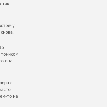
о так
встречу
 снова.
До
 тоником.
то она
чера с
часто
кем-то на