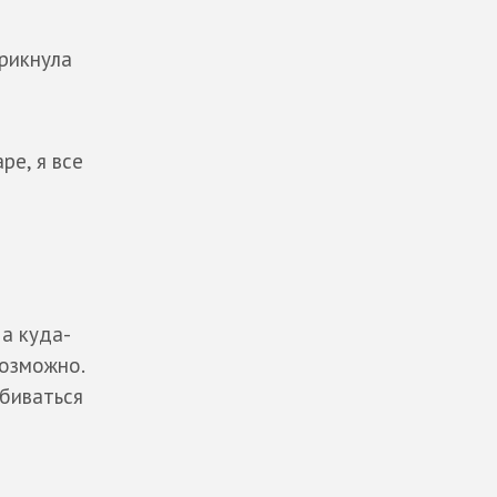
крикнула
ре, я все
 а куда-
возможно.
сбиваться