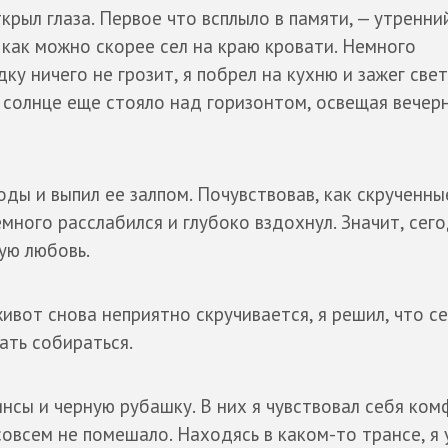
крыл глаза. Первое что всплыло в памяти, — утренни
 как можно скорее сел на краю кровати. Немного
у ничего не грозит, я побрел на кухню и зажег свет
солнце еще стояло над горизонтом, освещая вечер
оды и выпил ее залпом. Почувствовав, как скрученны
много расслабился и глубоко вздохнул. Значит, сег
вую любовь.
ивот снова неприятно скручивается, я решил, что с
чать собираться.
нсы и черную рубашку. В них я чувствовал себя ком
овсем не помешало. Находясь в каком-то трансе, я 