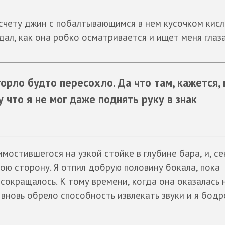
 счету джин с побалтывающимся в нем кусочком кис
дал, как она робко осматривается и ищет меня глаз
горло будто пересохло. Да что там, кажется,
 что я не мог даже поднять руку в знак
имостившегося на узкой стойке в глубине бара, и, с
ою сторону. Я отпил добрую половину бокала, пока
окращалось. К тому времени, когда она оказалась 
 вновь обрело способность извлекать звуки и я бодр