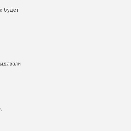
ак будет
выдавали
.