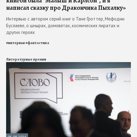
книгой была "Малыш и Карлсон", и я
написал сказку про Дракончика Пыхалку»
Интервью с автором серий книг о Тане Гроттер, Мефодии
Буслаеве, о шнырах, домовятах, космических пиратах и
других героях
#
интервью
#
фантастика
Литературные премии
05.08.2026