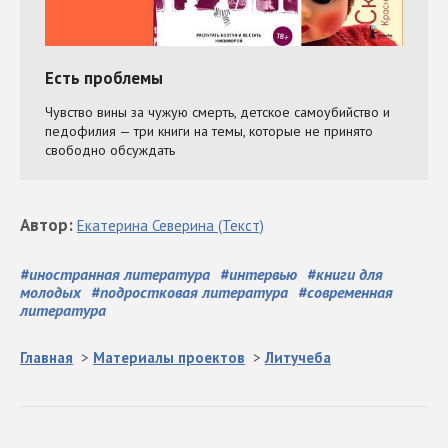
Автор
:
Екатерина
Северина
(Текст)
#
иностранная литература
#
интервью
#
книги для
молодых
#
подростковая литература
#
современная
литература
Главная
>
Материалы проектов
>
Литучеба