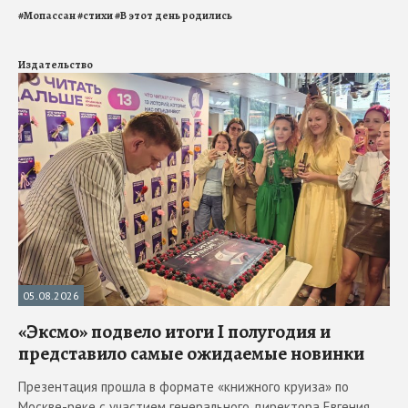
#
Мопассан
#
стихи
#
В этот день родились
Издательство
05.08.2026
«Эксмо» подвело итоги I полугодия и
представило самые ожидаемые новинки
Презентация прошла в формате «книжного круиза» по
Москве-реке с участием генерального директора Евгения