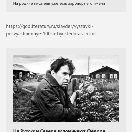
https://godliteratury.ru/slayder/vystavki-
posvyashhennye-100-letiyu-fedora-a.html