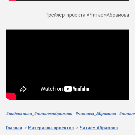
Трейлер проекта #ЧитаемАбрамова
#
видеокнига_#читаемабрамова
#
читаем_Абрамова
#
читае
Главная
>
Материалы проектов
>
Читаем Абрамова