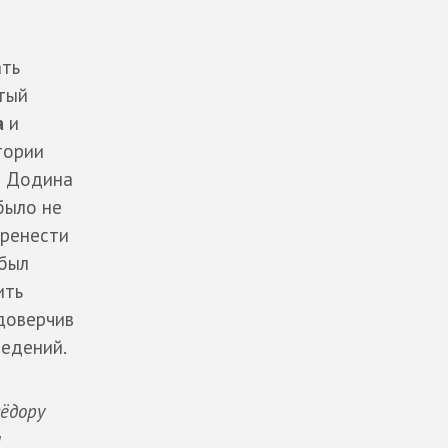
ать
тый
а
и
тории
а Додина
было не
еренести
 был
ить
доверчив
ведений.
Фёдору
л