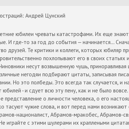
люстраций: Андрей Цунский
етние юбилеи чреваты катастрофами. Их еще знают,
ые. И где-то за год до события — начинается… Снач
во друзей. Те критики и коллеги, которых юбиляр пр
окровительственно похлопывают его в своих статьях 
 Чиновники несут возвышенную чушь, приноравливая 
личные негодяи подбирают цитаты, записывая писа
нии. Но это полбеды. Это всегда так случается, и н
билей - и сдует всю эту пену, как и не было вовсе.
е представление о личности человека, о его настоя
о тасуют чужие слова, и вот перед нами возникают 
брамов-националист, Абрамов-мракобес, Абрамов-св
Не играйте с этими шулерами их краплеными цитата