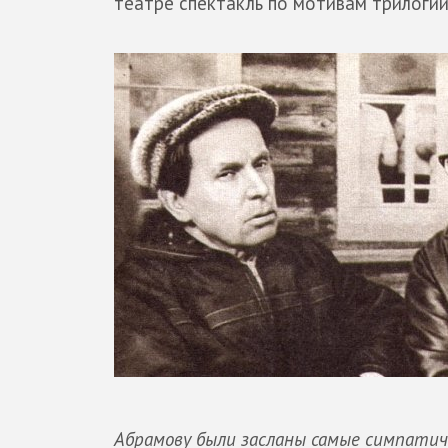
театре спектакль по мотивам трилогии
Абрамову были засланы самые симпатич