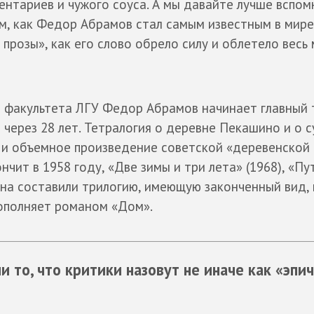
ментариев и чужого соуса. А мы давайте лучше вспо
м, как Федор Абрамов стал самым известным в мире
розы», как его слово обрело силу и облетело весь 
о факультета ЛГУ Федор Абрамов начинает главный 
 через 28 лет. Тетралогия о деревне Пекашино и о 
 и объемное произведение советской «деревенской 
нчит в 1958 году, «Две зимы и три лета» (1968), «Пу
мана составили трилогию, имеющую законченный вид,
ополняет романом «Дом».
 то, что критики назовут не иначе как «эпи