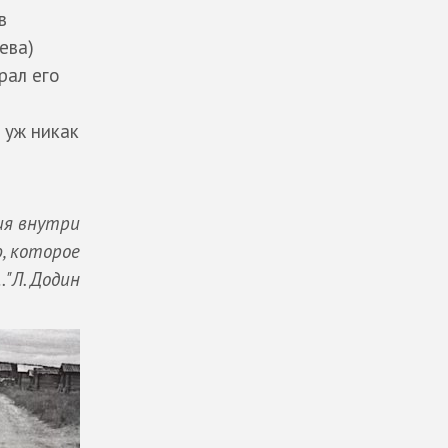
в
ева)
рал его
 уж никак
ия внутри
, которое
…"Л. Додин