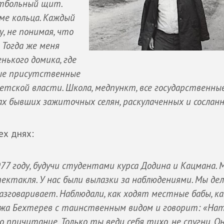
етбольный щит.
ме кольца. Каждый
, не понимая, что
 Тогда же меня
нького домика, где
ные присутственные
етской власти. Школа, медпункт, все государственны
ах бывших зажиточных селян, раскулаченных и сосла
ех днях:
977 году, будучи студентами курса Додина и Кацмана. 
ектакля. У нас были вылазки за наблюдениями. Мы де
разговаривает. Наблюдали, как ходят местные бабы, к
ежа Бехтерев с таинственным видом и говорит: «Нат
 причитание. Только ты веди себя тихо, не спугни. О