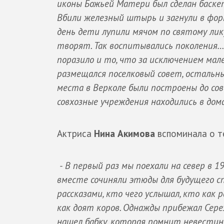
иконы Божьей Матери был сделан баск
Вбили железный штырь и загнули в фор
день дети лупили мячом по святому лику
творят. Так воспитывались поколения…
поразило и то, что за исключением мале
размещался поселковый совет, осталь
места в Верколе были построены до сов
совхозные учреждения находились в дом
Актриса
Нина Акимова
вспоминала о т
- В первый раз мы поехали на север в 1
вместе сочиняли этюды для будущего сп
рассказами, кто чего услышал, кто как 
как доят коров. Однажды прибежал Сер
нашел бабку, которая помнит невестино