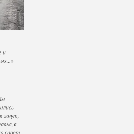
е и
нных…»
Мы
лились
ак жнут,
алья, я
на споет