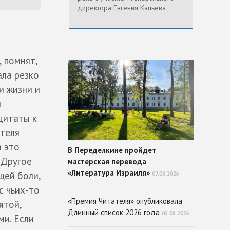
директора Евгения Капьева
 помнят,
ала резко
и жизни и
и
цитаты к
теля
а это
В Переделкине пройдет
 Другое
мастерская перевода
«Литература Израиля»
щей боли,
07.08.2026
с чьих-то
«Премия Читателя» опубликовала
ятой,
Длинный список 2026 года
06.08.2026
ми. Если