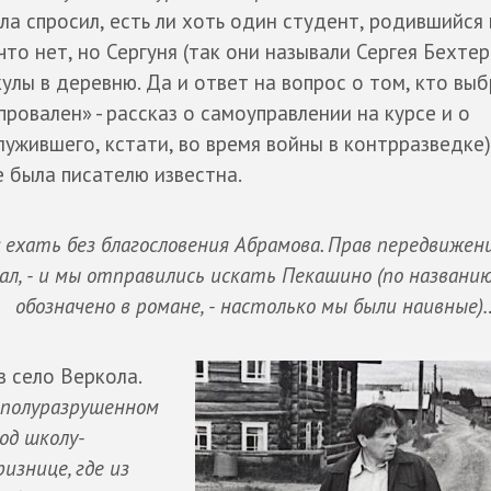
а спросил, есть ли хоть один студент, родившийся 
то нет, но Сергуня (так они называли Сергея Бехтер
улы в деревню. Да и ответ на вопрос о том, кто выб
провален» - рассказ о самоуправлении на курсе и о
ужившего, кстати, во время войны в контрразведке)
 была писателю известна.
: ехать без благословения Абрамова. Прав передвижен
ал, - и мы отправились искать Пекашино (по названию
обозначено в романе, - настолько мы были наивные)
в село Веркола.
 полуразрушенном
од школу-
изнице, где из