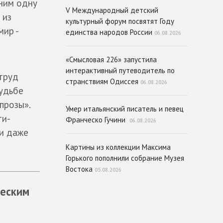
мним одну
V Международный детский
 из
культурный форум посвятят Году
мир -
единства народов России
06.08.2026
«Смысловая 226» запустила
интерактивный путеводитель по
труд
странствиям Одиссея
06.08.2026
судьбе
прозы».
Умер итальянский писатель и певец
ти-
Франческо Гучини
06.08.2026
 и даже
Картины из коллекции Максима
Горького пополнили собрание Музея
Востока
05.08.2026
ческим