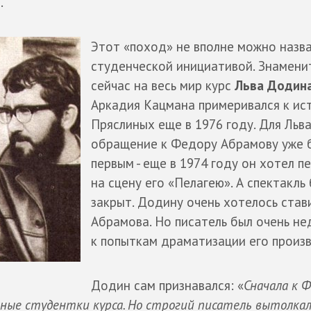
.
Этот «поход» не вполне можно назв
студенческой инициативой. Знамени
сейчас на весь мир курс
Льва Додин
Аркадия Кацмана примеривался к ис
Пряслиных еще в 1976 году. Для Льв
обращение к Федору Абрамову уже 
первым - еще в 1974 году он хотел п
на сцену его «Пелагею». А спектакль
закрыт. Додину очень хотелось став
Абрамова. Но писатель был очень не
к попыткам драматизации его произ
Додин сам признавался: «
Сначала к 
ные студентки курса. Но строгий писатель вытолка