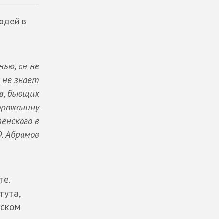
юдей в
нью, он не
н не знает
ов, бьющих
горожанину
венского в
Ф. Абрамов
те.
тута,
еском