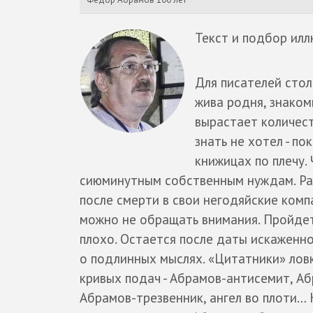
Текст и подбор ил
Для писателей стол
жива родня, знаком
вырастает количест
знать не хотел - п
книжицах по плечу.
сиюминутным собственным нуждам. Раз
после смерти в свои негодяйские компа
можно не обращать внимания. Пройдет ю
плохо. Остается после даты искаженно
о подлинных мыслях. «Цитатники» ловк
кривых подач - Абрамов-антисемит, А
Абрамов-трезвенник, ангел во плоти… 