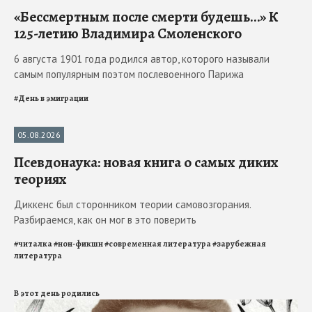
«Бессмертным после смерти будешь…» К
125-летию Владимира Смоленского
6 августа 1901 года родился автор, которого называли
самым популярным поэтом послевоенного Парижа
#
День в эмиграции
05.08.2026
Читалка
Псевдонаука: новая книга о самых диких
теориях
Диккенс был сторонником теории самовозгорания.
Разбираемся, как он мог в это поверить
#
читалка
#
нон-фикшн
#
современная литература
#
зарубежная
литература
В этот день родились