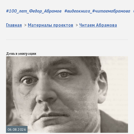
#
100_лет_Федор_Абрамов
#
видеокнига_#читаемабрамова
Главная
>
Материалы проектов
>
Читаем Абрамова
День в эмиграции
06.08.2026