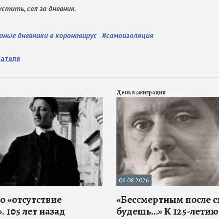
стить, сел за дневник.
ные дневники в коронавирус
#
самоизоляция
сателя
День в эмиграции
06.08.2026
о «отсутствие
«Бессмертным после 
. 105 лет назад
будешь…» К 125-летию