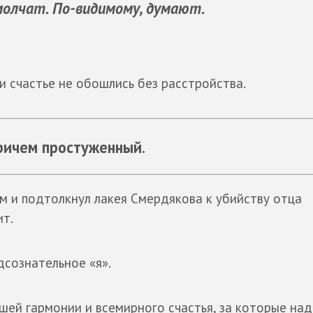
молчат. По-видимому, думают.
 и счастье не обошлись без расстройства.
Причем простуженный.
ам и подтолкнул лакея Смердякова к убийству отца
ит.
дсознательное «я».
сшей гармонии и всемирного счастья, за которые на