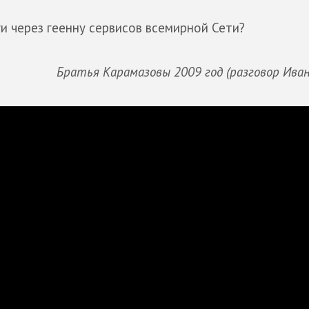
ги через геенну сервисов всемирной Сети?
Братья Карамазовы 2009 год (разговор Иван