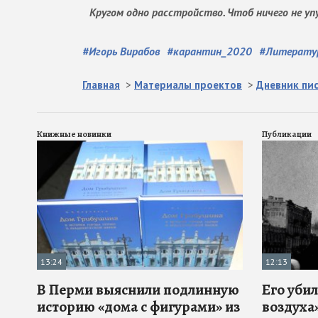
Кругом одно расстройство. Чтоб ничего не упу
#
Игорь Вирабов
#
карантин_2020
#
Литератур
Главная
>
Материалы проектов
>
Дневник пи
Книжные новинки
Публикации
13:24
12:13
В Перми выяснили подлинную
Его убил
историю «дома с фигурами» из
воздуха»