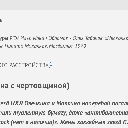
в
туры.РФ/
Илья Ильич Обломов - Олег Табаков. «Нескольк
ж. Никита Михалков. Мосфильм, 1979
*
ГО РАССТРОЙСТВА
а с чертовщиной)
везд НХЛ
Овечкина
и
Малкина
наперебой писал
скупили туалетную бумагу, даже «антибактери
tock (нет в наличии)». Жены хоккейных звезд К