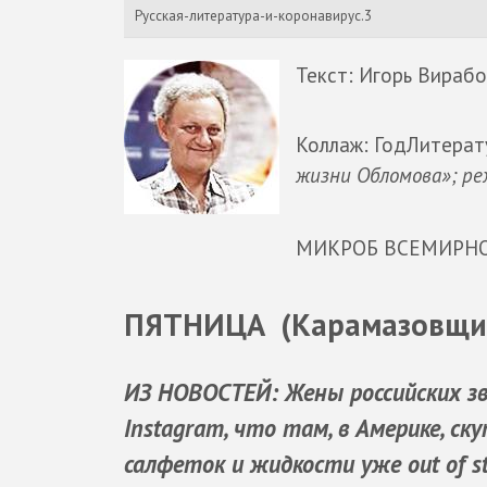
Русская-литература-и-коронавирус.3
Текст: Игорь Вирабо
Коллаж: ГодЛитера
жизни Обломова»; ре
МИКРОБ ВСЕМИРНО
ПЯТНИЦА (Карамазовщин
ИЗ НОВОСТЕЙ: Жены российских з
Instagram, что там, в Америке, 
салфеток и жидкости уже out of s