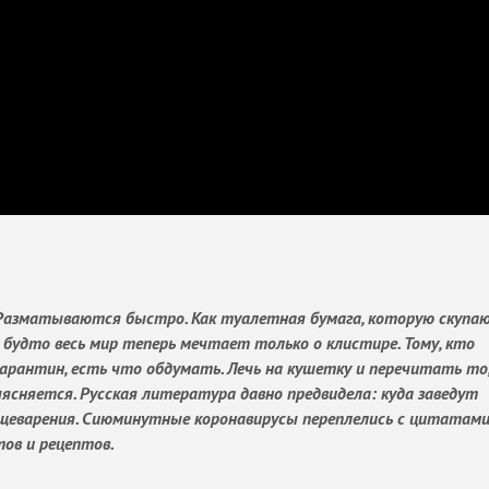
 Разматываются быстро. Как туалетная бумага, которую скупа
 будто весь мир теперь мечтает только о клистире. Тому, кто
карантин, есть что обдумать. Лечь на кушетку и перечитать то,
выясняется. Русская литература давно предвидела: куда заведут
щеварения. Сиюминутные коронавирусы переплелись с цитатам
ов и рецептов.