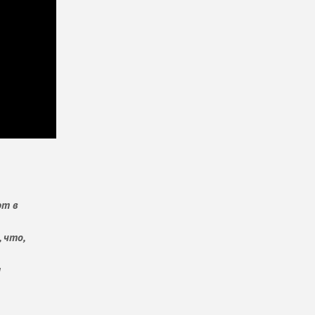
ют в
 что,
и