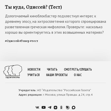
Ты куда, Одиссей? (Тест)
Дологочаемый киноблокбастер подхлестнул интерес к
древнему эпосу, на хитросплетения которого спроецирована
разветвленная греческая мифология. Проверьте: насколько
хорошо вы ориентируетесь в этих возвышенных материях?
#
Одиссей
#
Гомер
#
тест
НОВОСТИ
ЧИТАТЬ
СМОТРЕТЬ/СЛУШАТЬ
УЧИТЬСЯ
НАШИ ПРОЕКТЫ
О НАС
Учредитель:
АО “Издательство ”Российская Газета”
Адрес редакции:
г.Москва, улица Правды. д.24, стр.4