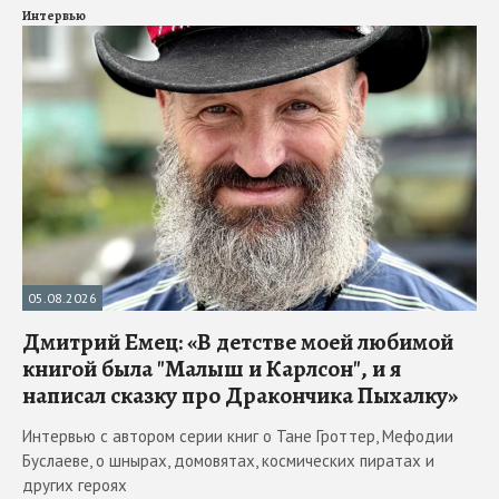
Интервью
05.08.2026
Дмитрий Емец: «В детстве моей любимой
книгой была "Малыш и Карлсон", и я
написал сказку про Дракончика Пыхалку»
Интервью с автором серии книг о Тане Гроттер, Мефодии
Буслаеве, о шнырах, домовятах, космических пиратах и
других героях