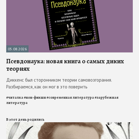
05.08.2026
Псевдонаука: новая книга о самых диких
теориях
Диккенс был сторонником теории самовозгорания.
Разбираемся, как он мог в это поверить
#
читалка
#
нон-фикшн
#
современная литература
#
зарубежная
литература
В этот день родились