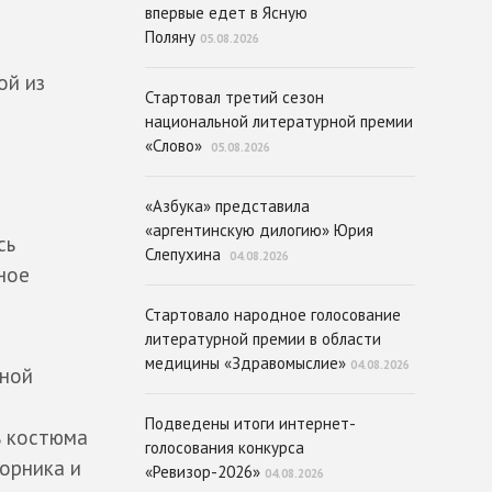
впервые едет в Ясную
Поляну
05.08.2026
ой из
Стартовал третий сезон
национальной литературной премии
«Слово»
05.08.2026
«Азбука» представила
«аргентинскую дилогию» Юрия
сь
Слепухина
04.08.2026
ное
Стартовало народное голосование
литературной премии в области
медицины «Здравомыслие»
04.08.2026
жной
в
Подведены итоги интернет-
ь костюма
голосования конкурса
орника и
«Ревизор-2026»
04.08.2026