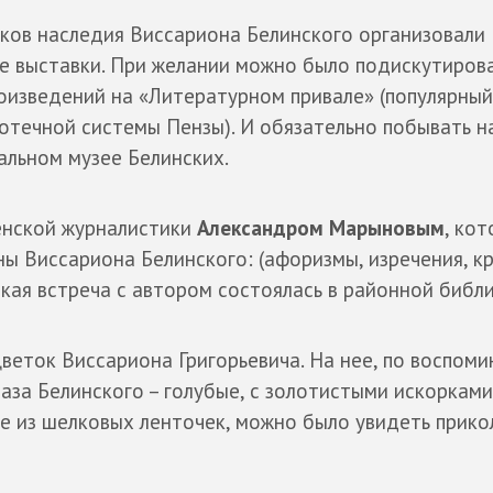
ков наследия Виссариона Белинского организовали
 выставки. При желании можно было подискутирова
оизведений на «Литературном привале» (популярный
течной системы Пензы). И обязательно побывать н
альном музее Белинских.
енской журналистики
Александром Марыновым
, кот
ны Виссариона Белинского: (афоризмы, изречения, к
ская встреча с автором состоялась в районной библ
веток Виссариона Григорьевича. На нее, по воспом
лаза Белинского – голубые, с золотистыми искорками
ые из шелковых ленточек, можно было увидеть прик