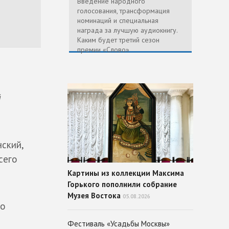
Введение народного
голосования, трансформация
номинаций и специальная
награда за лучшую аудиокнигу.
Каким будет третий сезон
премии «Слово»
й
ский,
сего
Картины из коллекции Максима
Горького пополнили собрание
Музея Востока
05.08.2026
го
Фестиваль «Усадьбы Москвы»