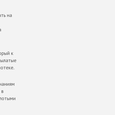
ть на
а
орый к
рылатые
иотеке.
инаниям
 в
олотыми