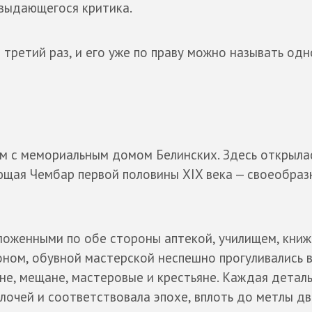
 выдающегося критика.
 третий раз, и его уже по праву можно называть одн
м с мемориальным домом Белинских. Здесь открыла
щая Чембар первой половины XIX века — своеобраз
ложенными по обе стороны аптекой, училищем, кни
оном, обувной мастерской неспешно прогуливались 
е, мещане, мастеровые и крестьяне. Каждая детал
лочей и соответствовала эпохе, вплоть до метлы дв