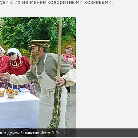
уви с их не менее колоритными хозяевами.
ным домом Белинских.
Фото: В. Гришин