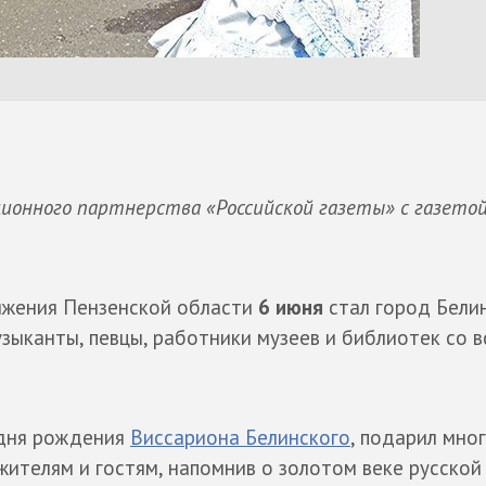
ионного партнерства «Российской газеты» с газето
яжения Пензенской области
6 июня
стал город Белин
узыканты, певцы, работники музеев и библиотек со в
 дня рождения
Виссариона Белинского
, подарил мно
ителям и гостям, напомнив о золотом веке русской