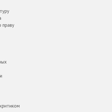
туру
а
о праву
ных
и
 критиком