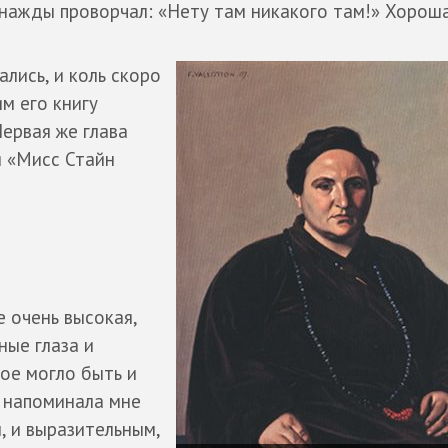
днажды проворчал: «Нету там никакого там!» Хороша
ались, и коль скоро
м его книгу
Первая же глава
я «Мисс Стайн
е очень высокая,
ные глаза и
ое могло быть и
 напоминала мне
, и выразительным,