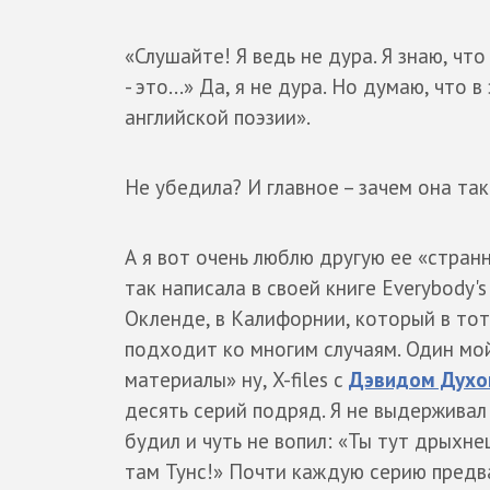
«Слушайте! Я ведь не дура. Я знаю, чт
- это...» Да, я не дура. Но думаю, что
английской поэзии».
Не убедила? И главное – зачем она так
А я вот очень люблю другую ее «стран
так написала в своей книге Everybody'
Окленде, в Калифорнии, который в тот
подходит ко многим случаям. Один мо
материалы» ну, X-files с
Дэвидом Духо
десять серий подряд. Я не выдерживал 
будил и чуть не вопил: «Ты тут дрыхне
там Тунс!» Почти каждую серию предвар