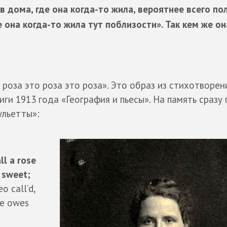
 дома, где она когда-то жила, вероятнее всего по
 она когда-то жила тут поблизости». Так кем же о
о роза это роза это роза». Это образ из стихотворен
иги 1913 года «География и пьесы». На память сразу
ульетты»:
ll a rose
 sweet;
 call’d,
he owes