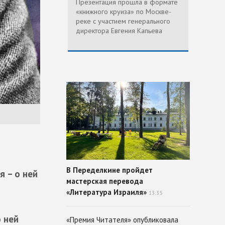
Презентация прошла в формате
«книжного круиза» по Москве-
реке с участием генерального
директора Евгения Капьева
В Переделкине пройдет
я – о ней
мастерская перевода
«Литература Израиля»
13:35
о ней
«Премия Читателя» опубликовала