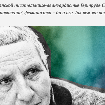
канской писательнице-авангардистке Гертруде 
коление", феминистка – да и все. Так кем же он