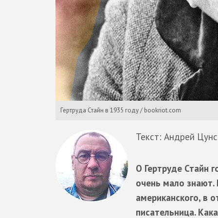
Гертруда Стайн в 1935 году / bookriot.com
Текст: Андрей Цунс
О Гертруде Стайн г
очень мало знают. 
американского, в 
писательница. Кака