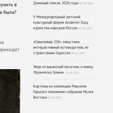
Длинный список 2026 года
06.08.2026
лучить в
на была?
V Международный детский
культурный форум посвятят Году
единства народов России
06.08.2026
«Смысловая 226» запустила
ия
интерактивный путеводитель по
 приходит
странствиям Одиссея
06.08.2026
Умер итальянский писатель и певец
Франческо Гучини
06.08.2026
Картины из коллекции Максима
Горького пополнили собрание Музея
Востока
05.08.2026