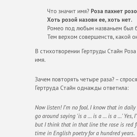
Что значит имя?
Роза пахнет розо
Хоть розой назови ее, хоть нет.
Ромео под любым названьем был 
Тем верхом совершенств, какой он
В стихотворении Гертруды Стайн Роза
имя.
Зачем повторять четыре раза? – спрося
Гертруда Стайн однажды ответила:
Now listen! I’m no fool. I know that in daily 
go around saying 'is a … is a … is a …' Yes, I
but I think that in that line the rose is red f
time in English poetry for a hundred years.