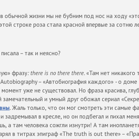
о в обычной жизни мы не бубним под нос на ходу «эт
 в этой строке роза стала красной впервые за сотню л
 писала – так и неясно?
ную» фразу
: there is no there there
. «Там нет никакого 
s Autobiography – «Автобиография каждого»
- о доме
 момент уже не существовал. Но фраза красива, глуб
й замечательный и умный друг обожал сериал «Секр
вны
. Жаль только, что он мог смотреть эти самые ф
и задремывал в кресле, но он подбегал и пихал меня
шь, а там человека сожгли изнутри! А там инопланет
ял в титрах эпиграф «The truth is out there» – «Пр