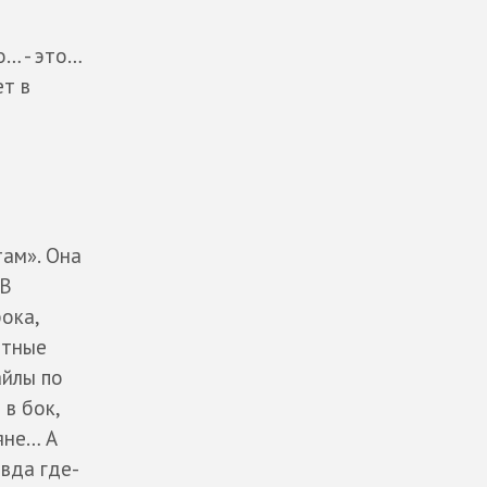
о… - это…
ет в
там». Она
 В
ока,
етные
айлы по
 в бок,
яне… А
авда где-