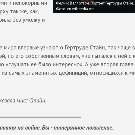
ыми и непокорными
Феликс Валлоттон, Портрет Гертруды Стайн, 1
Фото: en.wikipedia.org
ху так же, как,
рила без умолку и
 мира впервые узнают о Гертруде Стайн, так чаще 
й, по его собственным словам, «не пытался с ней сп
но «слушать ее было интересно». А уже вторая глава
 из самых знаменитых дефиниций, относящихся к м
казала мисс Стайн. -
авшая на войне. Вы -
потерянное поколение
.