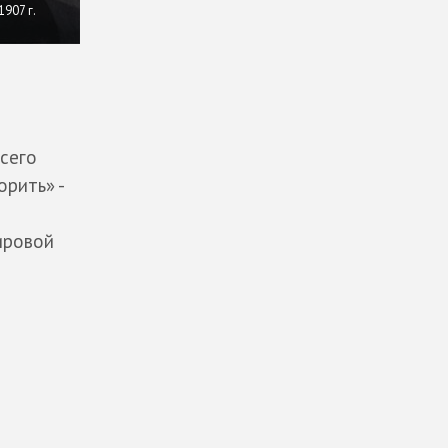
907 г.
всего
орить» -
ировой