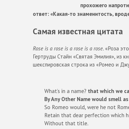
прохожего напротив
ответ: «Какая-то знаменитость, вроде
Самая известная цитата
Rose is a rose is a rose is a rose
. «Роза эт
Гертруды Стайн «Святая Эмилия», из кн
шекспировская строка из «Ромео и Дж
What’s in a name?
that which we ca
By Any Other Name would smell as
So Romeo would, were he not Romeo
Retain that dear perfection which 
Without that title.