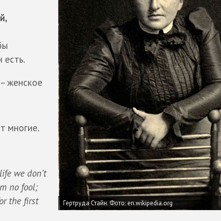
й,
бы
 есть.
 – женское
т многие.
life we don’t
’m no fool;
or the first
Гертруда Стайн.
Фото: en.wikipedia.org