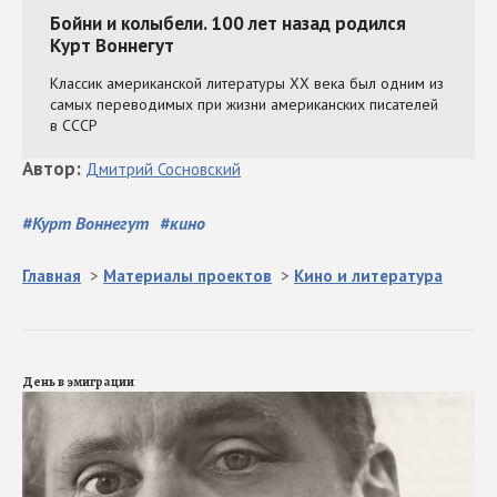
Автор
:
Дмитрий
Сосновский
#
Курт Воннегут
#
кино
Главная
>
Материалы проектов
>
Кино и литература
День в эмиграции