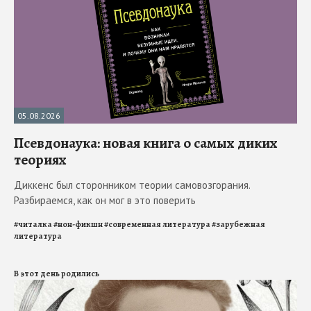
05.08.2026
Псевдонаука: новая книга о самых диких
теориях
Диккенс был сторонником теории самовозгорания.
Разбираемся, как он мог в это поверить
#
читалка
#
нон-фикшн
#
современная литература
#
зарубежная
литература
В этот день родились