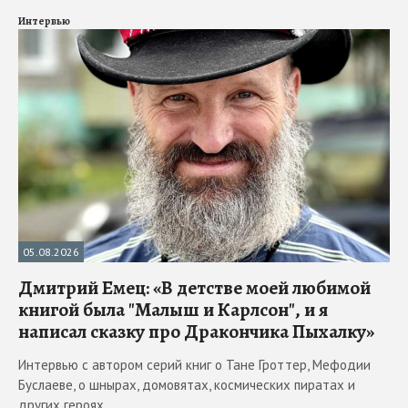
Интервью
05.08.2026
Дмитрий Емец: «В детстве моей любимой
книгой была "Малыш и Карлсон", и я
написал сказку про Дракончика Пыхалку»
Интервью с автором серий книг о Тане Гроттер, Мефодии
Буслаеве, о шнырах, домовятах, космических пиратах и
других героях