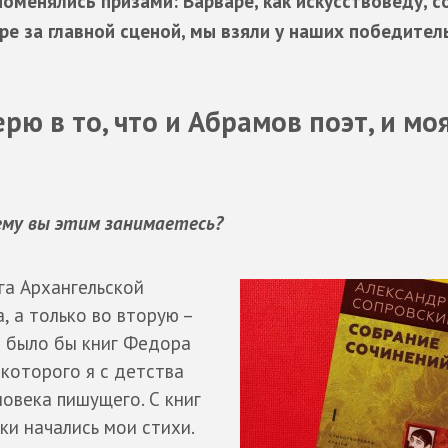
оменялись призами: Варваре, как искусствоведу, с
тре за главной сценой, мы взяли у наших победител
рю в то, что и Абрамов поэт, и мо
чему вы этим занимаетесь?
га Архангельской
, а только во вторую –
не было бы книг Федора
 которого я с детства
ловека пишущего. С книг
и начались мои стихи.