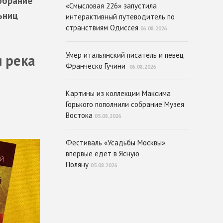
обрание
«Смысловая 226» запустила
ьниц
интерактивный путеводитель по
странствиям Одиссея
06.08.2026
Умер итальянский писатель и певец
я река
Франческо Гучини
06.08.2026
Картины из коллекции Максима
Горького пополнили собрание Музея
Востока
05.08.2026
Фестиваль «Усадьбы Москвы»
впервые едет в Ясную
Поляну
05.08.2026