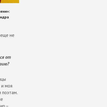
 еще не
ся от
эзию?
ицы
 и моя
м поэтам.
не
ир –