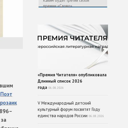
Каким будет третий сезон
премии «Слово»
«Премия Читателя» опубликовала
Длинный список 2026
авшим
года
06.08.2026
.
Поэт
розаик
V Международный детский
культурный форум посвятят Году
1896–
единства народов России
06.08.2026
 за