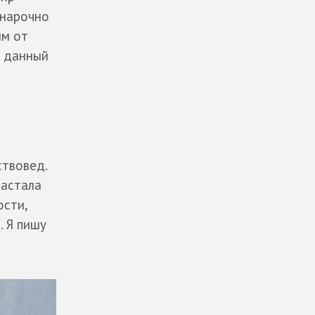
 нарочно
им от
а данный
ствовед.
растала
ости,
. Я пишу