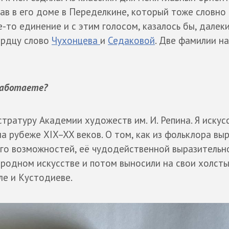
ав в его доме в Переделкине, который тоже словно
е-то единение и с этим голосом, казалось бы, далек
ердцу слово
Чухонцева
и
Седаковой
. Две фамилии н
 работаете?
тратуру Академии художеств им. И. Репина. Я искус
а рубеже XIX–XX веков. О том, как из фольклора вы
его возможностей, её чудодейственной выразительн
родном искусстве и потом выносили на свои холсты
ле и Кустодиеве.