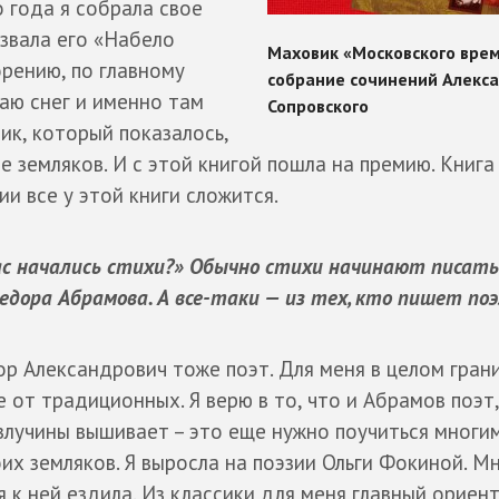
о года я собрала свое
звала его «Набело
орению, по главному
ваю снег и именно там
ик, который показалось,
е земляков. И с этой книгой пошла на премию. Книга
мии все у этой книги сложится.
вас начались стихи?» Обычно стихи начинают писать
Федора Абрамова. А все-таки — из тех, кто пишет по
р Александрович тоже поэт. Для меня в целом гран
 от традиционных. Я верю в то, что и Абрамов поэт,
излучины вышивает – это еще нужно поучиться многи
их земляков. Я выросла на поэзии Ольги Фокиной. М
я к ней ездила. Из классики для меня главный ориент