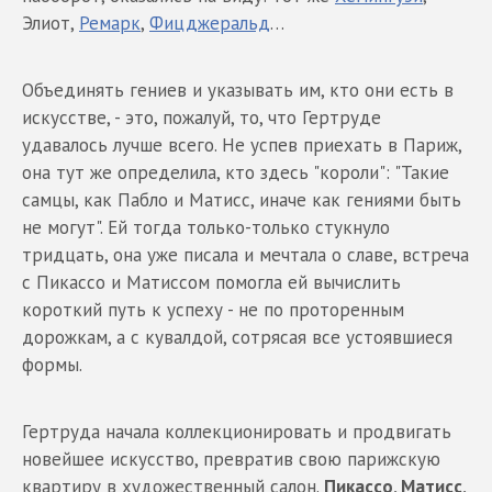
Элиот,
Ремарк
,
Фицджеральд
…
Объединять гениев и указывать им, кто они есть в
искусстве, - это, пожалуй, то, что Гертруде
удавалось лучше всего. Не успев приехать в Париж,
она тут же определила, кто здесь "короли": "Такие
самцы, как Пабло и Матисс, иначе как гениями быть
не могут". Ей тогда только-только стукнуло
тридцать, она уже писала и мечтала о славе, встреча
с Пикассо и Матиссом помогла ей вычислить
короткий путь к успеху - не по проторенным
дорожкам, а с кувалдой, сотрясая все устоявшиеся
формы.
Гертруда начала коллекционировать и продвигать
новейшее искусство, превратив свою парижскую
квартиру в художественный салон.
Пикассо, Матисс,