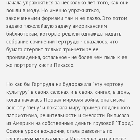
начала упражняться за несколько лет того, как они
вошли в моду. Но именно упражняться,
законченными формами там и не пахло. Это потом
задало тяжелейшую задачу американским
библиотекам, которые решили однажды издать
собрание сочинений Гертруды - оказалось, что
бумага стерпит только три-четыре ее
произведения, остальное - не более чем пыль к ее
же портрету кисти Пикассо.
Но как бы Гертруда ни будоражила "эту чертову
культуру" в своих салонах и в своих книгах, в день,
когда началась Первая мировая война, она смыла
всю эту "пену" и показала миру пример подлинного
патриотизма, решительности и смелости. Выписала
из Америки на собственные деньги грузовой "Форд".
Освоив уроки вождения, стала развозить по
госпиталям медикаменты. Интересно, что и после