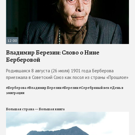
12:00
Владимир Березин: Слово о Нине
Берберовой
Родившаяся 8 августа (26 июля) 1901 года Берберова
приезжала в Советский Союз как посол из страны «Прошлое»
#
Берберова
#
Владимир Березин
#
Березин
#
Серебряный век
#
День в
эмиграции
Большая страна — Большая книга