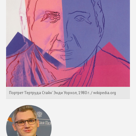
Портрет 'Гертруда Стайн' Энди Уорхол, 1980 г. / wikipedia.org