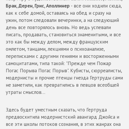
Брак, Дерен, Грис, Аполлинер
- все они ходили сюда,
как к себе домой, оставаясь на обед и сразу на
ужин, потом следовали вечеринки, а на следующий
день все повторялось вновь. Но ведь успевали
писать, продавать, становиться знаменитыми, и все
это как бы между делом, между французским
омлетом, танцами, лекциями о психоанализе,
переписками с другими гениями и восторженными
самоцитатами, типа такой: "Прежде чем Пожар
Погас Порыва Погас Порыв". Кубисты, сюрреалисты,
модернисты и прочие птенцы гнезда Гертруды сами
не заметили, как превратились в певцов всеобщей
утраты смыслов…
Здесь будет уместным сказать, что Гертруда
предвосхитила модернистский авангард Джойса и
все эти школы потоков сознания, в этих жанрах она