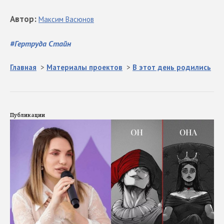
Автор
:
Максим
Васюнов
#
Гертруда Стайн
Главная
>
Материалы проектов
>
В этот день родились
Публикации