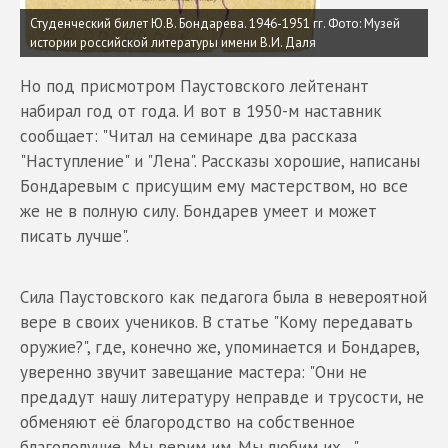
Студенческий билет Ю.В. Бондарева. 1946-1951 гг. Фото: Музей
истории российской литературы имени В.И. Даля
Но под присмотром Паустовского лейтенант
набирал год от года. И вот в 1950-м наставник
сообщает: "Читал на семинаре два рассказа
"Наступление" и "Лена". Рассказы хорошие, написаны
Бондаревым с присущим ему мастерством, но все
же не в полную силу. Бондарев умеет и может
писать лучше".
Сила Паустовского как педагога была в невероятной
вере в своих учеников. В статье "Кому передавать
оружие?", где, конечно же, упоминается и Бондарев,
уверенно звучит завещание мастера: "Они не
предадут нашу литературу неправде и трусости, не
обменяют её благородство на собственное
благополучие. Мы верим им. Мы любим их…"