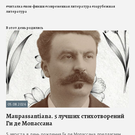
#
читалка
#
нон-фикшн
#
современная литература
#
зарубежная
литература
В этот день родились
05.08.2026
Maupassantiana. 5 лучших стихотворений
Ги де Мопассана
5 августа, в день рождения Ги де Мопассана, предлагаем