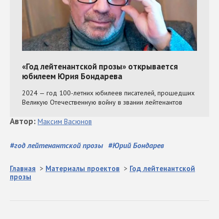
Автор
:
Максим
Васюнов
#
год лейтенантской прозы
#
Юрий Бондарев
Главная
>
Материалы проектов
>
Год лейтенантской
прозы