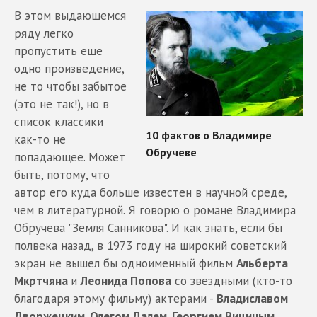
В этом выдающемся
ряду легко
пропустить еще
одно произведение,
не то чтобы забытое
(это не так!), но в
список классики
как-то не
попадающее. Может
быть, потому, что
автор его куда больше известен в научной среде,
чем в литературной. Я говорю о романе Владимира
Обручева "Земля Санникова". И как знать, если бы
полвека назад, в 1973 году на широкий советский
экран не вышел бы одноименный фильм
Альберта
Мкртчяна
и
Леонида Попова
со звездными (кто-то
благодаря этому фильму) актерами -
Владиславом
Дворжецким, Олегом Далем, Георгием Вициным,