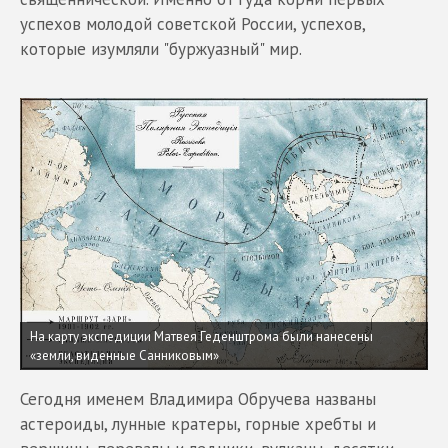
успехов молодой советской России, успехов,
которые изумляли "буржуазный" мир.
На карту экспедиции Матвея Геденштрома были нанесены
«земли, виденные Санниковым»
Сегодня именем Владимира Обручева названы
астероиды, лунные кратеры, горные хребты и