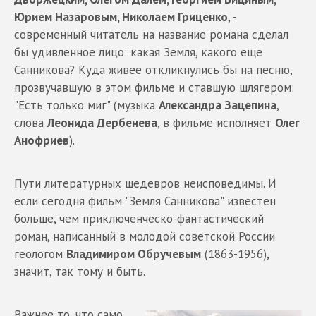
Юрием Назаровым, Николаем Гриценко
, -
современный читатель на название романа сделал
бы удивленное лицо: какая Земля, какого еще
Санникова? Куда живее откликнулись бы на песню,
прозвучавшую в этом фильме и ставшую шлягером:
"Есть только миг" (музыка
Александра Зацепина
,
слова
Леонида Дербенева
, в фильме исполняет
Олег
Анофриев
).
Пути литературных шедевров неисповедимы. И
если сегодня фильм "Земля Санникова" известен
больше, чем приключенческо-фантастический
роман, написанный в молодой советской России
геологом
Владимиром Обручевым
(1863-1956),
значит, так тому и быть.
Важнее то, что само