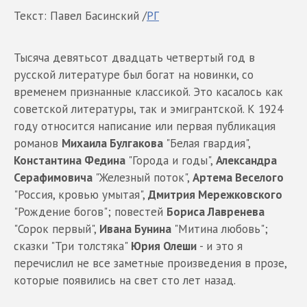
Текст: Павел Басинский /
РГ
Тысяча девятьсот двадцать четвертый год в
русской литературе был богат на новинки, со
временем признанные классикой. Это касалось как
советской литературы, так и эмигрантской. К 1924
году относится написание или первая публикация
романов
Михаила Булгакова
"Белая гвардия",
Константина Федина
"Города и годы",
Александра
Серафимовича
"Железный поток",
Артема Веселого
"Россия, кровью умытая",
Дмитрия Мережковского
"Рождение богов"; повестей
Бориса Лавренева
"Сорок первый",
Ивана Бунина
"Митина любовь";
сказки "Три толстяка"
Юрия Олеши
- и это я
перечислил не все заметные произведения в прозе,
которые появились на свет сто лет назад.