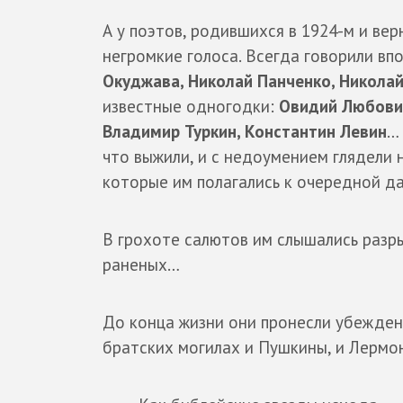
А у поэтов, родившихся в 1924-м и вер
негромкие голоса. Всегда говорили вп
Окуджава, Николай Панченко, Никола
известные одногодки:
Овидий Любовик
Владимир Туркин, Константин Левин
…
что выжили, и с недоумением глядели 
которые им полагались к очередной дат
В грохоте салютов им слышались разр
раненых…
До конца жизни они пронесли убеждени
братских могилах и Пушкины, и Лермон