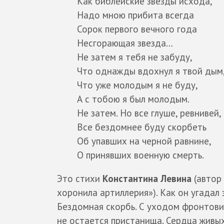
Как библейские звезды исхода,
Надо мною прибита всегда
Сорок первого вечного года
Несгорающая звезда…
Не затем я тебя не забуду,
Что однажды вдохнул я твой дым
Что уже молодым я не буду,
А с тобою я был молодым.
Не затем. Но все глуше, ревнивей,
Все бездомнее буду скорбеть
Об упавших на черной равнине,
О принявших военную смерть.
Это стихи
Константина Левина
(автор
хоронила артиллерия»). Как он угадал 
Бездомная скорбь. С уходом фронтови
не остается пристанища. Сердца живы