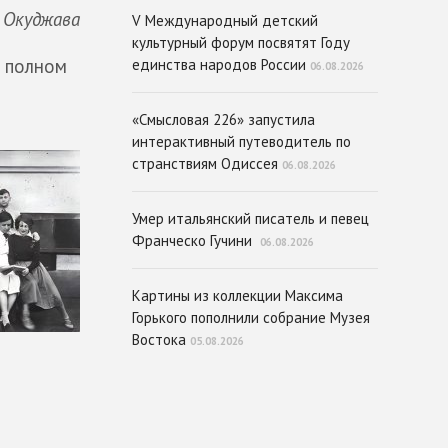
 Окуджава
V Международный детский
культурный форум посвятят Году
в полном
единства народов России
06.08.2026
«Смысловая 226» запустила
интерактивный путеводитель по
странствиям Одиссея
06.08.2026
Умер итальянский писатель и певец
Франческо Гучини
06.08.2026
Картины из коллекции Максима
Горького пополнили собрание Музея
Востока
05.08.2026