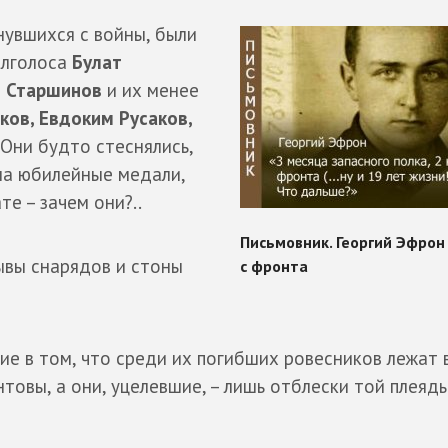
нувшихся с войны, были
олголоса
Булат
й Старшинов
и их менее
ов, Евдоким Русаков,
 Они будто стеснялись,
на юбилейные медали,
е – зачем они?..
ывы снарядов и стоны
е в том, что среди их погибших ровесников лежат 
товы, а они, уцелевшие, – лишь отблески той плеяды