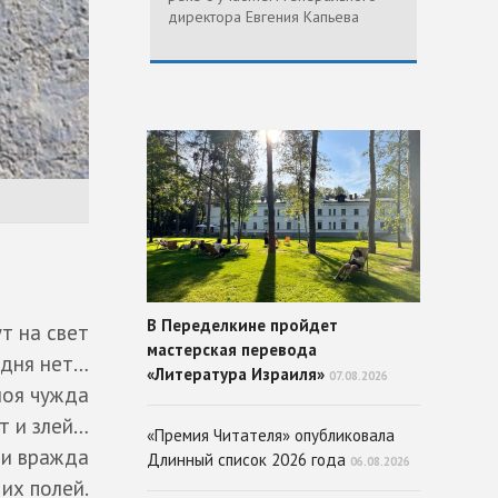
директора Евгения Капьева
В Переделкине пройдет
т на свет
мастерская перевода
одня нет…
«Литература Израиля»
07.08.2026
моя чужда
т и злей…
«Премия Читателя» опубликовала
 и вражда
Длинный список 2026 года
06.08.2026
их полей.