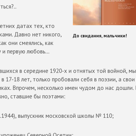
ься?..
етних датах тех, кто
ками. Давно нет никого,
как они смеялись, как
у и первую любовь…
вшихся в середине 1920-х и отнятых той войной, м
в 17-18 лет, только пробовали себя в поэзии, а свои
ах. Впрочем, несколько имен чудом до нас дошли. 
жно, ставшие бы поэтами:
03.1944), выпускник московской школы № 110;
), уроженец Северной Осетии;