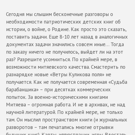
Сегодня мы слышим бесконечные разговоры о
необходимости патриотических детских книг об
истории, о войне, о Родине. Как просто это сказать,
поставить задачи. Еще 8-10 лет назад в аналогичных
документах задачи значились совсем иные… Тогда
по заказу ничего не получилось, выйдет ли на этот
раз? Разрешите усомниться. По крайней мере, в
возможности митяевского качества. Смастерить по
разнарядке новые «Ветры Куликова поля» не
получается. Как не получается современная «Судьба
барабанщика» – при десятках коммерческих
попыток. За военно-историческими книгами
Митяева – огромная работа. И не в архивах, не над
научной литературой. По крайней мере, не только
там. Он мыслил пространством книги (и журнальных
разворотов – там печатались многие отрывки
будущих книг). Карты, иллюстрации, игры. Вдосталь