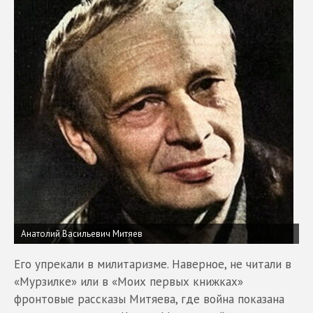
Анатолий Васильевич Митяев
Его упрекали в милитаризме. Наверное, не читали в
«Мурзилке» или в «Моих первых книжках»
фронтовые рассказы Митяева, где война показана