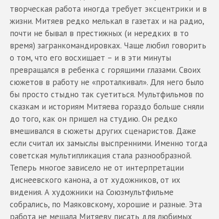
творческая работа иногда требует эксцентрики и в
жизни. Митяев редко мелькал в газетах и на радио,
почти не бывал в престижных (и нередких в то
время) загранкомандировках. Чаще любил говорить
о том, что его восхищает – и в эти минуты
превращался в ребенка с горящими глазами. Своих
сюжетов в работу не «проталкивал». Для него было
бы просто стыдно так суетиться. Мультфильмов по
сказкам и историям Митяева гораздо больше сняли
до того, как он пришел на студию. Он редко
вмешивался в сюжеты других сценаристов. Даже
если считал их замыслы выспренними. Именно тогда
советская мультипликация стала разнообразной.
Теперь многое зависело не от интерпретации
диснеевского канона, а от художников, от их
видения. А художники на Союзмультфильме
собрались, по Маяковскому, хорошие и разные. Эта
работа не мешала Митяеву писать для любимых