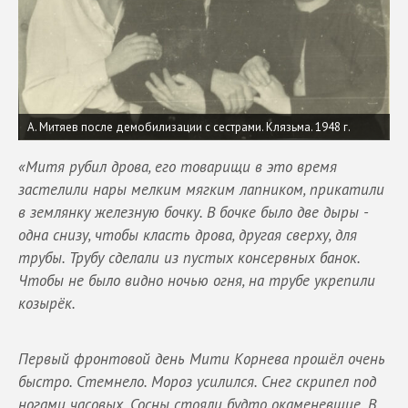
А. Митяев после демобилизации с сестрами. Клязьма. 1948 г.
«Митя рубил дрова, его товарищи в это время
застелили нары мелким мягким лапником, прикатили
в землянку железную бочку. В бочке было две дыры -
одна снизу, чтобы класть дрова, другая сверху, для
трубы. Трубу сделали из пустых консервных банок.
Чтобы не было видно ночью огня, на трубе укрепили
козырёк.
Первый фронтовой день Мити Корнева прошёл очень
быстро. Стемнело. Мороз усилился. Снег скрипел под
ногами часовых. Сосны стояли будто окаменевшие. В