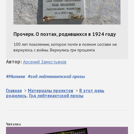
Автор
:
Арсений
Замостьянов
#
Митяев
#
год лейтенантской прозы
Главная
>
Материалы проектов
>
В этот день
родились,
Год лейтенантской прозы
Читалка