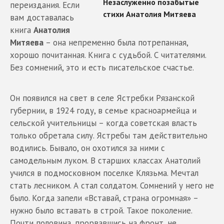
переиздания. Если
вам доставалась
книга
Анатолия
Митяева
– она непременно была потрепанная,
хорошо почитанная. Книга с судьбой. С читателями.
Без сомнений, это и есть писательское счастье.
Он появился на свет в селе Ястребки Рязанской
губернии, в 1924 году, в семье красноармейца и
сельской учительницы – когда советская власть
только обретала силу. Ястребы там действительно
водились. Бывало, он охотился за ними с
самодельным луком. В старших классах Анатолий
учился в подмосковном поселке Клязьма. Мечтал
стать лесником. А стал солдатом. Сомнений у него не
было. Когда запели «Вставай, страна огромная» –
нужно было вставать в строй. Такое поколение.
Почти половина, прорвавшись на фронт, не