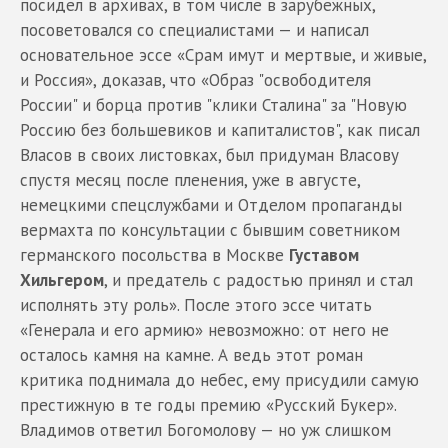
посидел в архивах, в том числе в зарубежных,
посоветовался со специалистами — и написал
основательное эссе «Срам имут и мертвые, и живые,
и Россия», доказав, что «Образ "освободителя
России" и борца против "клики Сталина" за "Hовую
Россию без большевиков и капиталистов", как писал
Власов в своих листовках, был придуман Власову
спустя месяц после пленения, уже в августе,
немецкими спецслужбами и Отделом пропаганды
вермахта по консультации с бывшим советником
германского посольства в Москве
Густавом
Хильгером
, и предатель с радостью принял и стал
исполнять эту роль». После этого эссе читать
«Генерала и его армию» невозможно: от него не
осталось камня на камне. А ведь этот роман
критика поднимала до небес, ему присудили самую
престижную в те годы премию «Русский Букер».
Владимов ответил Богомолову — но уж слишком