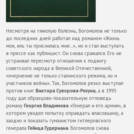
Несмотря на тяжелую болезнь, Богомолов не только
до последних дней работал над романом «Жизнь
моя, иль ты приснилась мне...», но и стал выступать
в прессе как публицист. Он снова сражался. Его не
устраивал пересмотр отношения к подвигу
советского народа в Великой Отечественной,
«очернение не только сталинского режима, но и
участников войны». Так, Богомолов резко выступал
против книг
Виктора Суворова-Резуна
, а в 1995
году дал образцово-показательную отповедь
роману
Георгия Владимова
«Генерал и его армия», в
котором увидел попытку оправдать власовщину, а
заодно и показать гуманистом гитлеровского
генерала
Гейнца Гудериана
. Богомолов снова