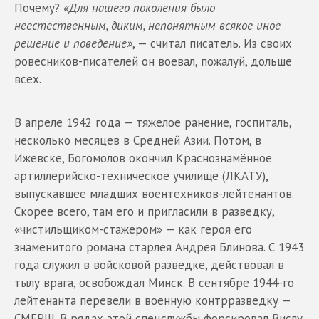
Почему?
«Для нашего поколения было
неестественным, диким, непонятным всякое иное
решение и поведение»
, — считал писатель. Из своих
ровесников-писателей он воевал, пожалуй, дольше
всех.
В апреле 1942 года — тяжелое ранение, госпиталь,
несколько месяцев в Средней Азии. Потом, в
Ижевске, Богомолов окончил Краснознамённое
артиллерийско-техническое училище (ЛКАТУ),
выпускавшее младших воентехников-лейтенантов.
Скорее всего, там его и пригласили в разведку,
«чистильщиком-стажером» — как героя его
знаменитого романа старлея Андрея Блинова. С 1943
года служил в войсковой разведке, действовал в
тылу врага, освобождал Минск. В сентябре 1944-го
лейтенанта перевели в военную контрразведку —
СМЕРШ. В рядах этой спецслужбы форсировал Вислу,