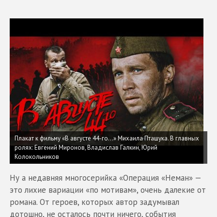
Плакат к фильму «В августе 44-го…» Михаила Пташука. В главных
ролях: Евгений Миронов, Владислав Галкин, Юрий
Колокольников
Ну а недавняя многосерийка «Операция «Неман» —
это лихие вариации «по мотивам», очень далекие от
романа. От героев, которых автор задумывал
дотошно, не осталось почти ничего, события