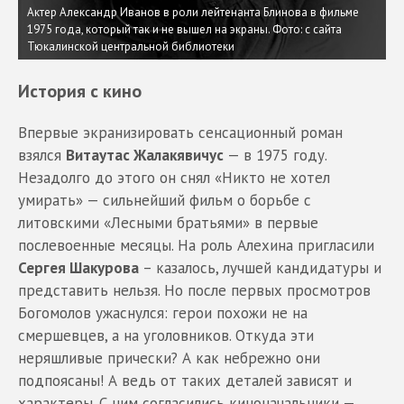
Актер Александр Иванов в роли лейтенанта Блинова в фильме
1975 года, который так и не вышел на экраны.
Фото: с сайта
Тюкалинской центральной библиотеки
История с кино
Впервые экранизировать сенсационный роман
взялся
Витаутас Жалакявичус
— в 1975 году.
Незадолго до этого он снял «Никто не хотел
умирать» — сильнейший фильм о борьбе с
литовскими «Лесными братьями» в первые
послевоенные месяцы. На роль Алехина пригласили
Сергея Шакурова
– казалось, лучшей кандидатуры и
представить нельзя. Но после первых просмотров
Богомолов ужаснулся: герои похожи не на
смершевцев, а на уголовников. Откуда эти
неряшливые прически? А как небрежно они
подпоясаны! А ведь от таких деталей зависят и
характеры. С ним согласились киноначальники —