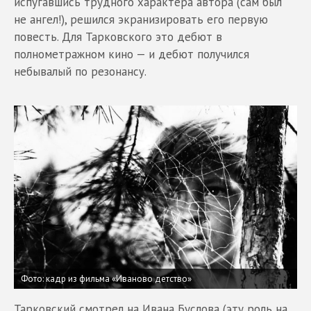
испугавшись трудного характера автора (сам был
не ангел!), решился экранизировать его первую
повесть. Для Тарковского это дебют в
полнометражном кино — и дебют получился
небывалый по резонансу.
Фото: кадр из фильма «Иваново детство»
Тарковский смотрел на Ивана Буслова (эту роль на