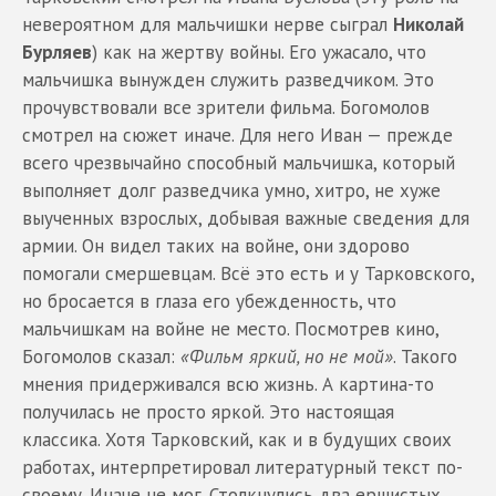
невероятном для мальчишки нерве сыграл
Николай
Бурляев
) как на жертву войны. Его ужасало, что
мальчишка вынужден служить разведчиком. Это
прочувствовали все зрители фильма. Богомолов
смотрел на сюжет иначе. Для него Иван — прежде
всего чрезвычайно способный мальчишка, который
выполняет долг разведчика умно, хитро, не хуже
выученных взрослых, добывая важные сведения для
армии. Он видел таких на войне, они здорово
помогали смершевцам. Всё это есть и у Тарковского,
но бросается в глаза его убежденность, что
мальчишкам на войне не место. Посмотрев кино,
Богомолов сказал:
«Фильм яркий, но не мой»
. Такого
мнения придерживался всю жизнь. А картина-то
получилась не просто яркой. Это настоящая
классика. Хотя Тарковский, как и в будущих своих
работах, интерпретировал литературный текст по-
своему. Иначе не мог. Столкнулись два ершистых