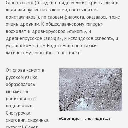
Слово «снег» (“осадки в виде мелких кристалликов
льда или пушистых хлопьев, состоящих из
кристалликов”), по словам филолога, оказалось тоже
очень древним. К общеславянскому «snegъ»
восходят и древнерусское «сънегъ», и
древнепрусское «snaigis», и исландское «snecht», и
украинское «снiг». Родственно оно также
латинскому «ninguit» – “снег идёт”.
От слова «снег» в
русском языке
образовалось
множество
производных:
подснежник,
Снегурочка,
снеговик, снежинка,
снежура́ (“снег,