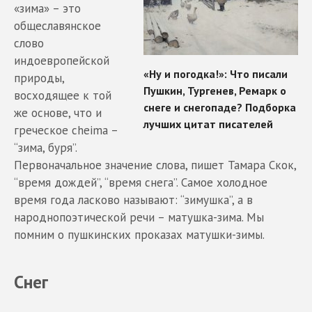
«зима» – это
общеславянское
слово
индоевропейской
природы,
восходящее к той
же основе, что и
греческое cheima –
“зима, буря”.
Первоначальное значение слова, пишет Тамара Скок,
“время дождей”, “время снега”. Самое холодное
время года ласково называют: “зимушка”, а в
народнопоэтической речи – матушка-зима. Мы
помним о пушкинских проказах матушки-зимы.
Снег