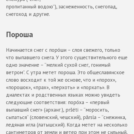
пропитанный водою”), заснеженность, снегопад,
снегоход и другие.
Пороша
Начинается снег с поро́ши – слоя свежего, только
что выпавшего снега. У этого существительного еще
одно значение – “мелкий сухой снег, гонимый
ветром”. С утра метет пороша. Это общеславянское
слово восходит к той же основе, что и «порох»,
«порошок», «прах», «перхоть» и «порхать». В
диалектах и родственных языках можно увидеть
следующие соответствия: поро́ха – «первый
выпавший снег» (арханг.), pršéti – “моросить,
сыпаться“ (словенский, чешский), pā̀rsla – “снежинка,
ледяная игла (латышский). Когда метет на несколько
сантиметров от земли и ветер при этом не сильный,