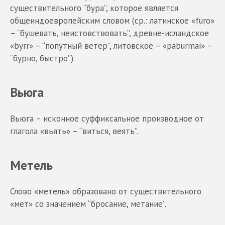
существительного “бура”, которое является
общеиндоевропейским словом (ср.: латинское «furo»
– “бушевать, неистовствовать”, древне-исландское
«byrr» – “попутный ветер”, литовское – «paburmai» –
“бурно, быстро”).
Вьюга
Вьюга – исконное суффиксальное производное от
глагола «вьять» – “виться, веять”.
Метель
Слово «метель» образовано от существительного
«мет» со значением “бросание, метание”.