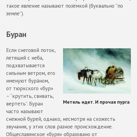
такое явление называют позёмкой (буквально “по
земле”).
Буран
Если снеговой поток,
летящий с неба,
подхватывается
сильным ветром, его
именуют бура́ном,
от тюркского «бур»
– “крутить, свивать,
вертеть”. Буран
часто называют
снежной бурей, однако, несмотря на схожесть
звучания, у этих слов разное происхождение.
Общеславянское «буря» образовано от