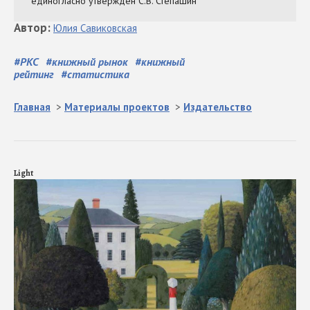
Автор
:
Юлия
Савиковская
#
РКС
#
книжный рынок
#
книжный
рейтинг
#
статистика
Главная
>
Материалы проектов
>
Издательство
Light