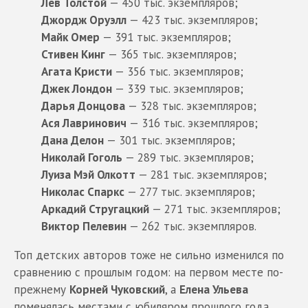
Лев Толстой
— 450 тыс. экземпляров;
Джордж Оруэлл
— 423 тыс. экземпляров;
Майк Омер
— 391 тыс. экземпляров;
Стивен Кинг
— 365 тыс. экземпляров;
Агата Кристи
— 356 тыс. экземпляров;
Джек Лондон
— 339 тыс. экземпляров;
Дарья Донцова
— 328 тыс. экземпляров;
Ася Лавринович
— 316 тыс. экземпляров;
Дана Делон
— 301 тыс. экземпляров;
Николай Гоголь
— 289 тыс. экземпляров;
Луиза Мэй Олкотт
— 281 тыс. экземпляров;
Николас Спаркс
— 277 тыс. экземпляров;
Аркадий Стругацкий
— 271 тыс. экземпляров;
Виктор Пелевин
— 262 тыс. экземпляров.
Топ детских авторов тоже не сильно изменился по
сравнению с прошлым годом: на первом месте по-
прежнему
Корней Чуковский
, а
Елена Ульева
поменялась местами с юбиляром прошлого года